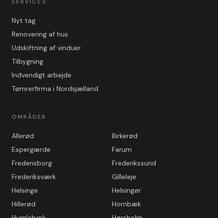
SERVICES
Nyt tag
Renovering af hus
Udskiftning af vinduer
Tilbygning
Indvendigt arbejde
Tømrerfirma i Nordsjælland
OMRÅDER
Allerød
Birkerød
Espergærde
Farum
Fredensborg
Frederikssund
Frederiksværk
Gilleleje
Helsinge
Helsingør
Hillerød
Hornbæk
Humlebæk
Hørsholm