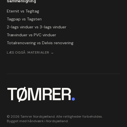
Sammenligning
Eternit vs Tegltag
Tagpap vs Tagsten
2-lags vinduer vs 3-lags vinduer
Trævinduer vs PVC vinduer
Totalrenovering vs Delvis renovering
LÆS OGSÅ: MATERIALER →
TØMRER
.
©
2026
Tømrer Nordsjælland. Alle rettigheder forbeholdes.
Bygget med håndværk i Nordsjælland.