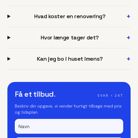
+
Hvad koster en renovering?
+
Hvor længe tager det?
+
Kan jeg bo i huset imens?
Få et tilbud
.
SVAR < 24T
Beskriv din opgave, vi vender hurtigt tilbage med pris
og tidsplan.