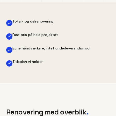
Total- og delrenovering
Fast pris på hele projektet
Egne håndværkere, intet underleverandørrod
Tidsplan vi holder
Renovering med overblik
.