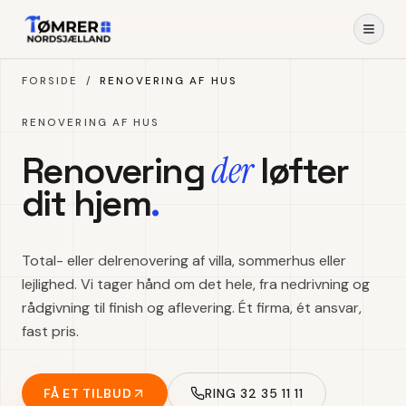
Spring til indhold
FORSIDE
/
RENOVERING AF HUS
RENOVERING AF HUS
der
Renovering
løfter
dit hjem
.
Total- eller delrenovering af villa, sommerhus eller
lejlighed. Vi tager hånd om det hele, fra nedrivning og
rådgivning til finish og aflevering. Ét firma, ét ansvar,
fast pris.
FÅ ET TILBUD
RING 32 35 11 11