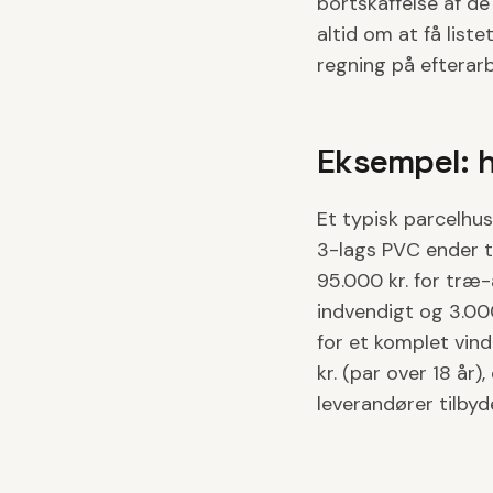
bortskaffelse af de
altid om at få list
regning på efterarb
Eksempel: 
Et typisk parcelhus
3-lags PVC ender to
95.000 kr. for træ-
indvendigt og 3.000
for et komplet vind
kr. (par over 18 år
leverandører tilbyd