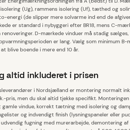
er Energimærkningsordningen fra A (bedst) til D. Mæ
isolering (Ug), rammens isolering (Uf), tæthed og sol
to-energi (de slipper mere solvarme ind end de afgive
kede er standard i nybyggeri efter BR18, mens C-mær
renoveringer. D-mærkede vinduer må stadig sælges, 
 opvarmningsperioden er lang. Vælg som minimum B-
at blive boende i mere end 10 år.
 altid inkluderet i prisen
sleverandører i Nordsjælland er montering normalt ink
tk.-pris, men du skal altid tjekke specifikt. Monteringe
 gamle vindue, korrekt tætning med isolering og da
gelister og indvendigt finish (lysningspaneler eller pu
 udvendig fugning med murerarbejde, demontering af p