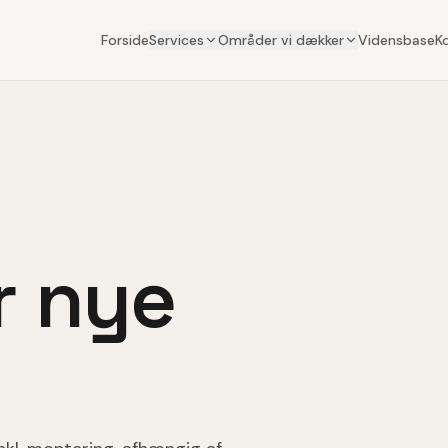
Forside
Services
Områder vi dækker
Vidensbase
K
r nye