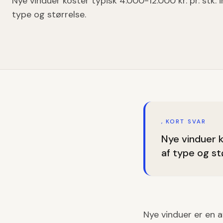
Nye vinduer koster typisk 4.000-12.000 kr. pr. stk. 
type og størrelse.
, KORT SVAR
Nye vinduer k
af type og st
Nye vinduer er en a