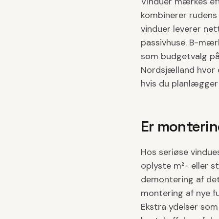
Vinduer mærkes eft
kombinerer rudens 
vinduer leverer net
passivhuse. B-mær
som budgetvalg på 
Nordsjælland hvor
hvis du planlægger 
Er montering
Hos seriøse vindue
oplyste m²- eller s
demontering af det
montering af nye fu
Ekstra ydelser som