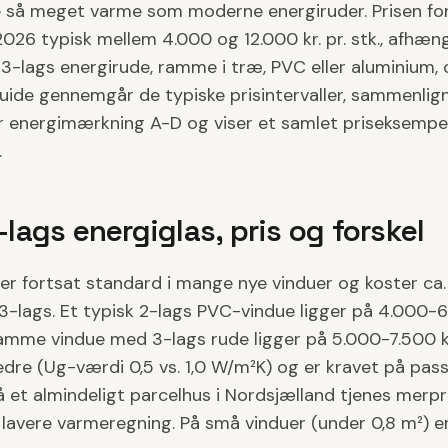
e så meget varme som moderne energiruder. Prisen for 
2026 typisk mellem 4.000 og 12.000 kr. pr. stk., afhæn
 3-lags energirude, ramme i træ, PVC eller aluminium, 
guide gennemgår de typiske prisintervaller, sammenli
er energimærkning A-D og viser et samlet priseksempel
.
-lags energiglas, pris og forskel
er fortsat standard i mange nye vinduer og koster ca.
 3-lags. Et typisk 2-lags PVC-vindue ligger på 4.000-6.5
mme vindue med 3-lags rude ligger på 5.000-7.500 kr
edre (Ug-værdi 0,5 vs. 1,0 W/m²K) og er kravet på pas
å et almindeligt parcelhus i Nordsjælland tjenes merpr
 lavere varmeregning. På små vinduer (under 0,8 m²) e