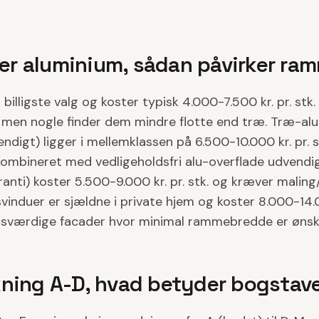
ler aluminium, sådan påvirker ra
billigste valg og koster typisk 4.000-7.500 kr. pr. stk
i, men nogle finder dem mindre flotte end træ. Træ-a
endigt) ligger i mellemklassen på 6.500-10.000 kr. pr. s
ombineret med vedligeholdsfri alu-overflade udvendig
eranti) koster 5.500-9.000 kr. pr. stk. og kræver maling
vinduer er sjældne i private hjem og koster 8.000-14.00
gsværdige facader hvor minimal rammebredde er ønsk
ning A-D, hvad betyder bogstav