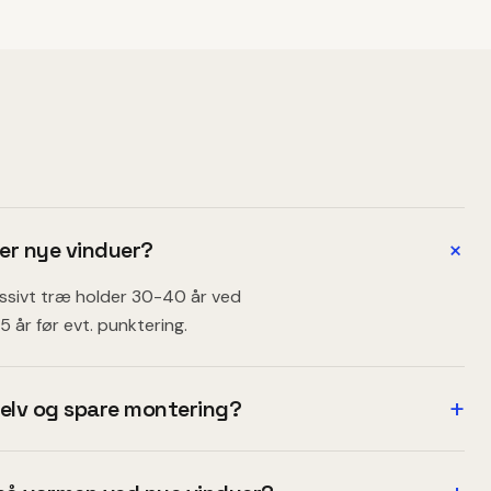
+
er nye vinduer?
ssivt træ holder 30-40 år ved
 år før evt. punktering.
+
selv og spare montering?