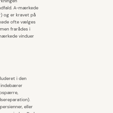
rkningen
indfald. A-mærkede
r) og er kravet på
kede ofte vælges
men frarådes i
mærkede vinduer
luderet i den
n indebærer
mpspærre,
dsereparation).
ersienner, eller