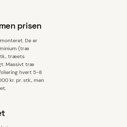
mmen prisen
. monteret. De er
luminium (træ
tk., træets
t. Massivt træ
/oliering hvert 5-8
0 kr. pr. stk., men
et.
et