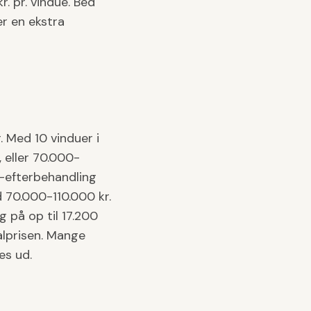
. pr. vindue. Bed
er en ekstra
. Med 10 vinduer i
 eller 70.000-
r-efterbehandling
d 70.000-110.000 kr.
 på op til 17.200
alprisen. Mange
es ud.