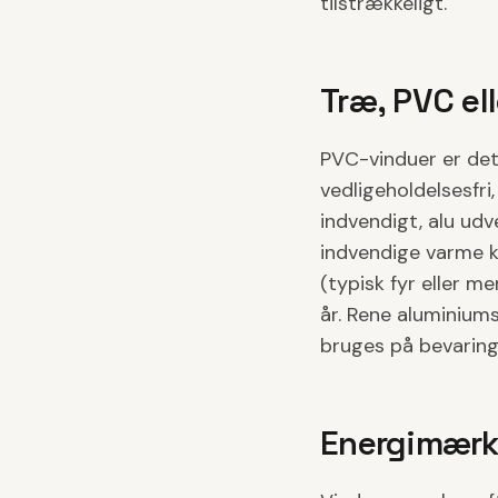
tilstrækkeligt.
Træ, PVC el
PVC-vinduer er det 
vedligeholdelsesfr
indvendigt, alu udv
indvendige varme k
(typisk fyr eller m
år. Rene aluminiums
bruges på bevarin
Energimærk