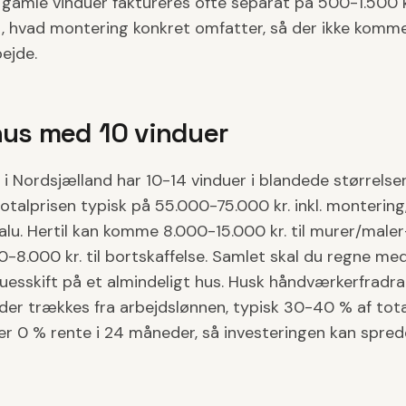
 gamle vinduer faktureres ofte separat på 500-1.500 kr
et, hvad montering konkret omfatter, så der ikke komm
ejde.
hus med 10 vinduer
 i Nordsjælland har 10-14 vinduer i blandede størrelser
talprisen typisk på 55.000-75.000 kr. inkl. montering,
alu. Hertil kan komme 8.000-15.000 kr. til murer/male
-8.000 kr. til bortskaffelse. Samlet skal du regne me
uesskift på et almindeligt hus. Husk håndværkerfradrag
), der trækkes fra arbejdslønnen, typisk 30-40 % af tot
er 0 % rente i 24 måneder, så investeringen kan spred