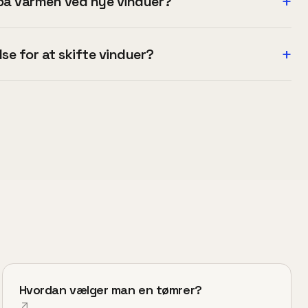
+
på varmen ved nye vinduer?
+
lse for at skifte vinduer?
Hvordan vælger man en tømrer?