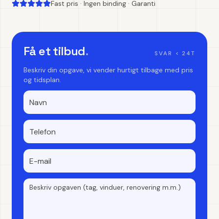
Fast pris · Ingen binding · Garanti
Få et tilbud
.
SVAR < 24T
Beskriv din opgave, vi vender hurtigt tilbage med pris
og tidsplan.