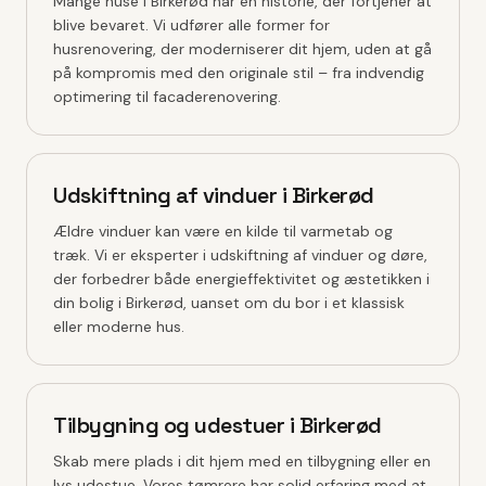
Mange huse i Birkerød har en historie, der fortjener at
blive bevaret. Vi udfører alle former for
husrenovering, der moderniserer dit hjem, uden at gå
på kompromis med den originale stil – fra indvendig
optimering til facaderenovering.
Udskiftning af vinduer i Birkerød
Ældre vinduer kan være en kilde til varmetab og
træk. Vi er eksperter i udskiftning af vinduer og døre,
der forbedrer både energieffektivitet og æstetikken i
din bolig i Birkerød, uanset om du bor i et klassisk
eller moderne hus.
Tilbygning og udestuer i Birkerød
Skab mere plads i dit hjem med en tilbygning eller en
lys udestue. Vores tømrere har solid erfaring med at