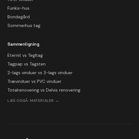
Funkis-hus
Bondegård
Sommerhus tag
Sammenligning
Eternit vs Tegltag
Tagpap vs Tagsten
2-lags vinduer vs 3-lags vinduer
Trævinduer vs PVC vinduer
Totalrenovering vs Delvis renovering
LÆS OGSÅ: MATERIALER →