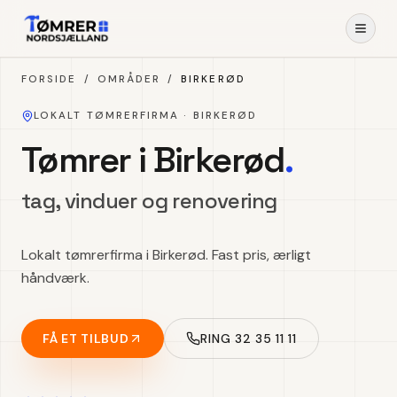
Spring til indhold
FORSIDE
/
OMRÅDER
/
BIRKERØD
LOKALT TØMRERFIRMA ·
BIRKERØD
Tømrer i Birkerød
.
tag, vinduer og renovering
Lokalt tømrerfirma i Birkerød. Fast pris, ærligt
håndværk.
FÅ ET TILBUD
RING 32 35 11 11