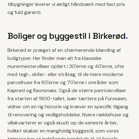
tilbygninger leverer vi ærligt håndværk med fast pris
og fuld garanti.
Boliger og byggestil i
Birkerød
.
Birkerød er præget af en charmerende blanding af
boligtyper. Her finder man alt fra klassiske
murermestervillaer opført i 30'erne og 40'erne, ofte
med tegl-, skifer- eller stråtag, til de mere moderne
parcelhuse fra 60'erne og 70'erne i områder som
Kajerød og Ravnsnæs. Også de større patriciervillaer
fra starten af 1900-tallet, især tættere på Furesøen,
vidner om en rig historie og kræver en specifik tilgang
til renovering og vedligeholdelse. Nyere rækkehuse og
villakvarterer er også skudt op de seneste årtier,
hvilket skaber en mangfoldig byggestil, som vores
tømrere har et indgående kendskab til. Vi forstår