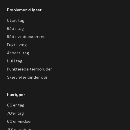
Problemer vi løser
Utæt tag
Råd i tag
Råd i vinduesramme
Fugt i væg
Asbest-tag
Hul i tag
Punkterede termoruder
Skæv eller binder dør
Hustyper
60'er tag
70'er tag
60'er vinduer
70'er vinduer