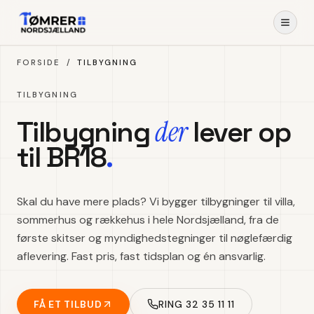
Spring til indhold
FORSIDE
/
TILBYGNING
TILBYGNING
der
Tilbygning
lever op
til BR18
.
Skal du have mere plads? Vi bygger tilbygninger til villa,
sommerhus og rækkehus i hele Nordsjælland, fra de
første skitser og myndighedstegninger til nøglefærdig
aflevering. Fast pris, fast tidsplan og én ansvarlig.
FÅ ET TILBUD
RING 32 35 11 11