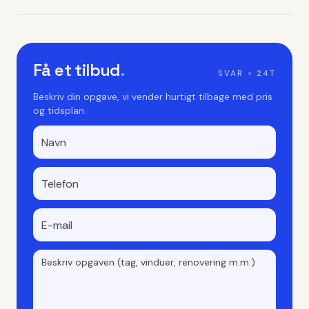
Få et tilbud
.
SVAR < 24T
Beskriv din opgave, vi vender hurtigt tilbage med pris
og tidsplan.