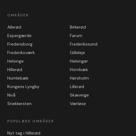
OMRÅDER
Allerød
Birkerød
Espergærde
Farum
Fredensborg
Frederikssund
Frederiksværk
Gilleleje
Helsinge
Helsingør
Hillerød
Hornbæk
Humlebæk
Hørsholm
Kongens Lyngby
Lillerød
Nivå
Skævinge
Snekkersten
Værløse
POPULÆRE OMRÅDER
Nyt tag i Hillerød