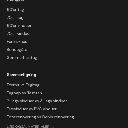
60'er tag
70'er tag
60'er vinduer
70'er vinduer
Funkis-hus
Bondegård
Sommerhus tag
Sammenligning
Eternit vs Tegltag
Tagpap vs Tagsten
2-lags vinduer vs 3-lags vinduer
Trævinduer vs PVC vinduer
Totalrenovering vs Delvis renovering
LÆS OGSÅ: MATERIALER →