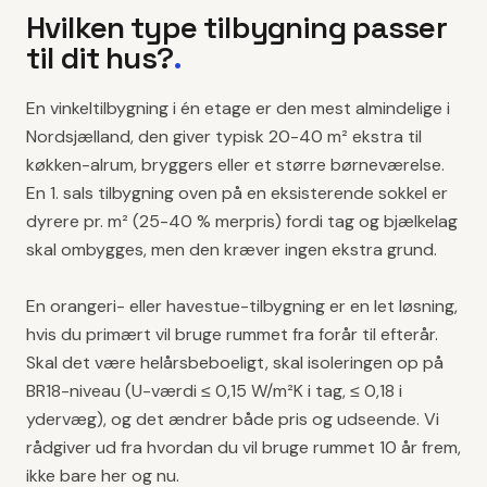
Hvilken type tilbygning passer
til dit hus?
.
En vinkeltilbygning i én etage er den mest almindelige i
Nordsjælland, den giver typisk 20-40 m² ekstra til
køkken-alrum, bryggers eller et større børneværelse.
En 1. sals tilbygning oven på en eksisterende sokkel er
dyrere pr. m² (25-40 % merpris) fordi tag og bjælkelag
skal ombygges, men den kræver ingen ekstra grund.
En orangeri- eller havestue-tilbygning er en let løsning,
hvis du primært vil bruge rummet fra forår til efterår.
Skal det være helårsbeboeligt, skal isoleringen op på
BR18-niveau (U-værdi ≤ 0,15 W/m²K i tag, ≤ 0,18 i
ydervæg), og det ændrer både pris og udseende. Vi
rådgiver ud fra hvordan du vil bruge rummet 10 år frem,
ikke bare her og nu.