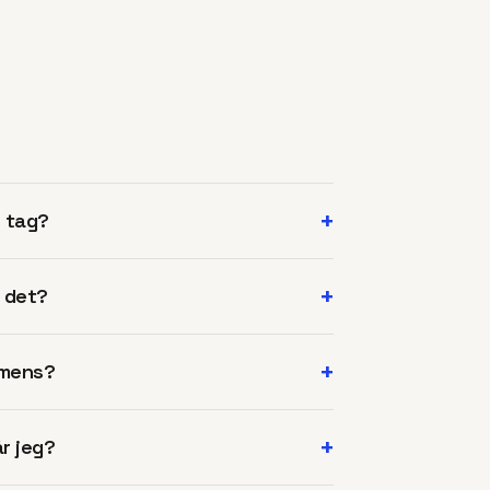
+
t tag?
+
r det?
+
imens?
+
år jeg?