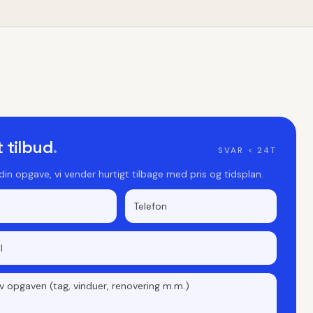
t tilbud
.
SVAR < 24T
 din opgave, vi vender hurtigt tilbage med pris og tidsplan.