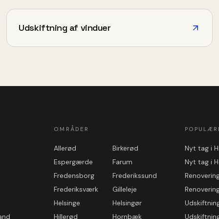
Udskiftning af vinduer
OMRÅDER
POPULÆR
Allerød
Birkerød
Nyt tag i H
Espergærde
Farum
Nyt tag i H
Fredensborg
Frederikssund
Renovering 
Frederiksværk
Gilleleje
Renovering
Helsinge
Helsingør
Udskiftning
land
Hillerød
Hornbæk
Udskiftning