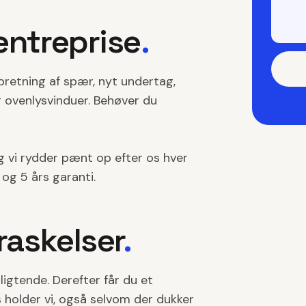
entreprise
.
pretning af spær, nyt undertag,
g ovenlysvinduer. Behøver du
 vi rydder pænt op efter os hver
og 5 års garanti.
raskelser
.
igtende. Derefter får du et
s holder vi, også selvom der dukker