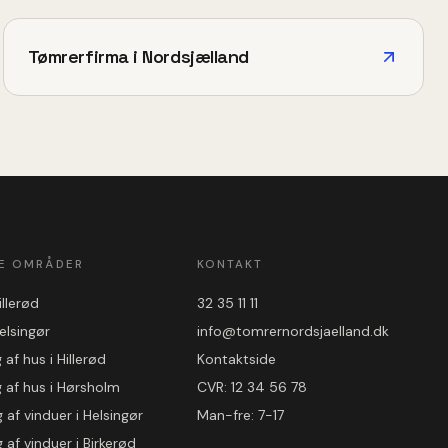
Tømrerfirma i Nordsjælland
E OMRÅDER
KONTAKT
illerød
32 35 11 11
elsingør
info@tomrernordsjaelland.dk
af hus i Hillerød
Kontaktside
 af hus i Hørsholm
CVR: 12 34 56 78
 af vinduer i Helsingør
Man-fre: 7-17
 af vinduer i Birkerød