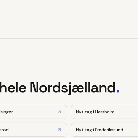
 hele Nordsjælland
.
lsingør
Nyt tag
i
Hørsholm
lerød
Nyt tag
i
Frederikssund