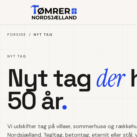
Spring til indhold
FORSIDE
/
NYT TAG
NYT TAG
der
Nyt tag
50 år
.
Vi udskifter tag på villaer, sommerhuse og rækkehu
Nordsjælland. Tegltag, betontag, eternit eller stål,