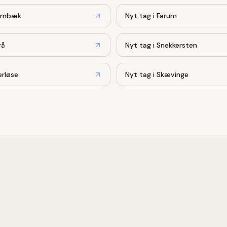
rnbæk
Nyt tag
i
Farum
vå
Nyt tag
i
Snekkersten
rløse
Nyt tag
i
Skævinge