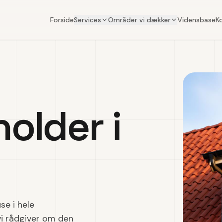
Forside
Services
Områder vi dækker
Vidensbase
K
holder i
se i hele
 vi rådgiver om den