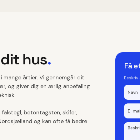
 dit hus
.
Få e
e i mange årtier. Vi gennemgår dit
Beskriv
r, og giver dig en ærlig anbefaling
eknisk.
falstegl, betontagsten, skifer,
e Nordsjælland og kan ofte få bedre