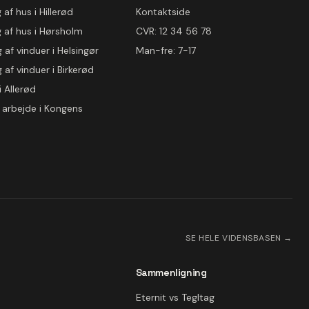
af hus i Hillerød
Kontaktside
 af hus i Hørsholm
CVR: 12 34 56 78
 af vinduer i Helsingør
Man-fre: 7-17
 af vinduer i Birkerød
i Allerød
 arbejde i Kongens
SE HELE VIDENSBASEN →
Sammenligning
Eternit vs Tegltag