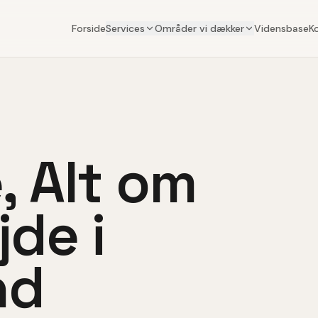
Forside
Services
Områder vi dækker
Vidensbase
K
, Alt om
de i
nd