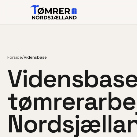
Forside
/
Vidensbase
Vidensbase
tømrerarbej
Nordsjælla