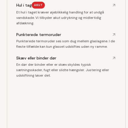
Hul i tag
AKUT
Et hul i taget kræver øjeblikkelig handling for at undgå
vandskade. Vi tilbyder akut udrykning og midlertidig
afdækning.
Punkterede termoruder
Punkterede termoruder ses som dug mellem glaslagene. I de
fleste tilfælde kan kun glasset udskiftes uden ny ramme.
Skæv eller binder dør
En dør der binder eller er skæv skyldes typisk
sætningsskader, fugt eller slidte hængsler. Justering eller
udskiftning løser det.