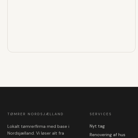
TØMRER NORDSJÆLLAND
SERVICES
Nyt tag
Lokalt tømrerfirma med base i
Nordsjælland. Vi løser alt fra
Renovering af hus