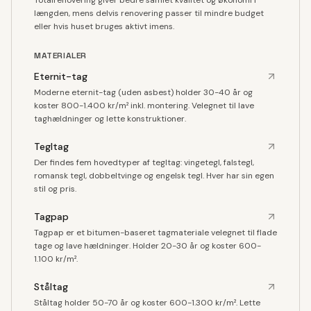
Totalrenovering giver bedre samlet kvalitet og økonomi i
længden, mens delvis renovering passer til mindre budget
eller hvis huset bruges aktivt imens.
MATERIALER
Eternit-tag
Moderne eternit-tag (uden asbest) holder 30-40 år og
koster 800-1.400 kr/m² inkl. montering. Velegnet til lave
taghældninger og lette konstruktioner.
Tegltag
Der findes fem hovedtyper af tegltag: vingetegl, falstegl,
romansk tegl, dobbeltvinge og engelsk tegl. Hver har sin egen
stil og pris.
Tagpap
Tagpap er et bitumen-baseret tagmateriale velegnet til flade
tage og lave hældninger. Holder 20-30 år og koster 600-
1.100 kr/m².
Ståltag
Ståltag holder 50-70 år og koster 600-1.300 kr/m². Lette