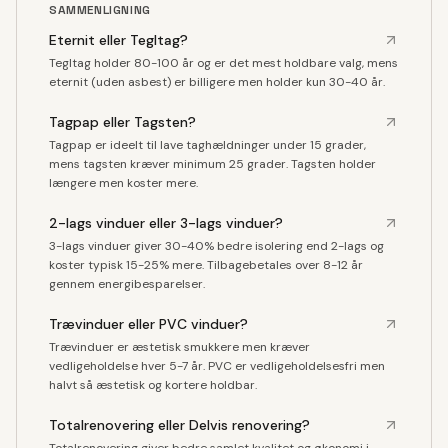
SAMMENLIGNING
Eternit eller Tegltag?
Tegltag holder 80-100 år og er det mest holdbare valg, mens
eternit (uden asbest) er billigere men holder kun 30-40 år.
Tagpap eller Tagsten?
Tagpap er ideelt til lave taghældninger under 15 grader,
mens tagsten kræver minimum 25 grader. Tagsten holder
længere men koster mere.
2-lags vinduer eller 3-lags vinduer?
3-lags vinduer giver 30-40% bedre isolering end 2-lags og
koster typisk 15-25% mere. Tilbagebetales over 8-12 år
gennem energibesparelser.
Trævinduer eller PVC vinduer?
Trævinduer er æstetisk smukkere men kræver
vedligeholdelse hver 5-7 år. PVC er vedligeholdelsesfri men
halvt så æstetisk og kortere holdbar.
Totalrenovering eller Delvis renovering?