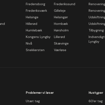
Fredensborg
Frederikssund
Renovering 
Frederiksværk
Gilleleje
Renovering
Helsinge
Helsingør
Udskiftning
land
Hillerød
Hornbæk
Udskiftning
Humlebæk
Hørsholm
Tilbygning 
Kongens Lyngby
Lillerød
Indvendigt
Lyngby
Nivå
Skævinge
Snekkersten
Værløse
Problemer vi løser
Hustyper
Utæt tag
60'er tag