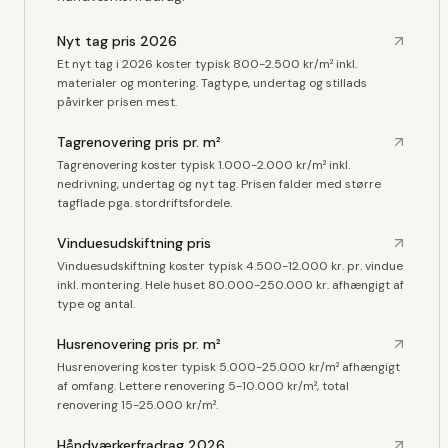
Nyt tag pris 2026
Et nyt tag i 2026 koster typisk 800-2.500 kr/m² inkl.
materialer og montering. Tagtype, undertag og stillads
påvirker prisen mest.
Tagrenovering pris pr. m²
Tagrenovering koster typisk 1.000-2.000 kr/m² inkl.
nedrivning, undertag og nyt tag. Prisen falder med større
tagflade pga. stordriftsfordele.
Vinduesudskiftning pris
Vinduesudskiftning koster typisk 4.500-12.000 kr. pr. vindue
inkl. montering. Hele huset 80.000-250.000 kr. afhængigt af
type og antal.
Husrenovering pris pr. m²
Husrenovering koster typisk 5.000-25.000 kr/m² afhængigt
af omfang. Lettere renovering 5-10.000 kr/m², total
renovering 15-25.000 kr/m².
Håndværkerfradrag 2026