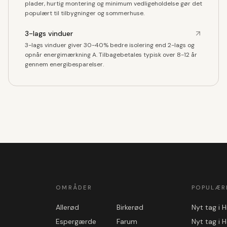
plader, hurtig montering og minimum vedligeholdelse gør det
populært til tilbygninger og sommerhuse.
3-lags vinduer
3-lags vinduer giver 30-40% bedre isolering end 2-lags og
opnår energimærkning A. Tilbagebetales typisk over 8-12 år
gennem energibesparelser.
OMRÅDER
POPULÆR
Allerød
Birkerød
Nyt tag i H
Espergærde
Farum
Nyt tag i H