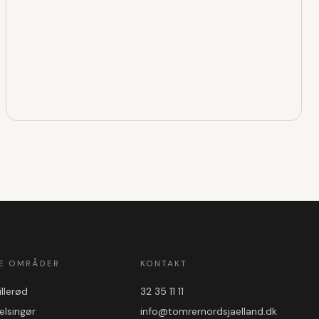
E OMRÅDER
KONTAKT
illerød
32 35 11 11
elsingør
info@tomrernordsjaelland.dk