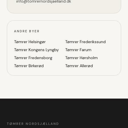
info@tomrernordsjaelland.dk
ANDRE BYER
Tømrer
Helsingør
Tømrer
Frederikssund
Tømrer
Kongens Lyngby
Tømrer
Farum
Tømrer
Fredensborg
Tømrer
Hørsholm
Tømrer
Birkerød
Tømrer
Allerød
TØMRER NORDSJÆLLAND