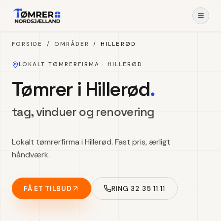
Spring til indhold
FORSIDE
/
OMRÅDER
/
HILLERØD
LOKALT TØMRERFIRMA ·
HILLERØD
Tømrer i Hillerød
.
tag, vinduer og renovering
Lokalt tømrerfirma i Hillerød. Fast pris, ærligt
håndværk.
FÅ ET TILBUD
RING 32 35 11 11