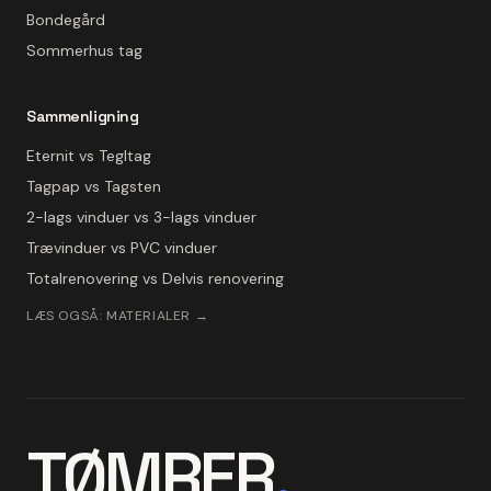
Bondegård
Sommerhus tag
Sammenligning
Eternit vs Tegltag
Tagpap vs Tagsten
2-lags vinduer vs 3-lags vinduer
Trævinduer vs PVC vinduer
Totalrenovering vs Delvis renovering
LÆS OGSÅ: MATERIALER →
TØMRER
.