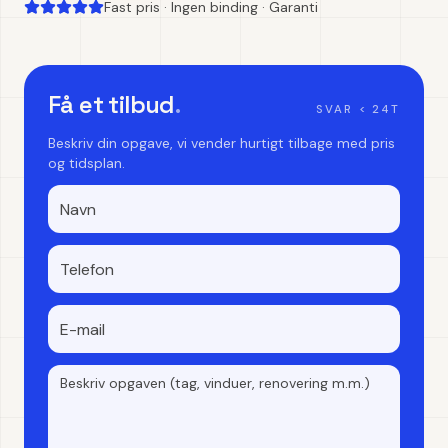
Fast pris · Ingen binding · Garanti
Få et tilbud
.
SVAR < 24T
Beskriv din opgave, vi vender hurtigt tilbage med pris
og tidsplan.