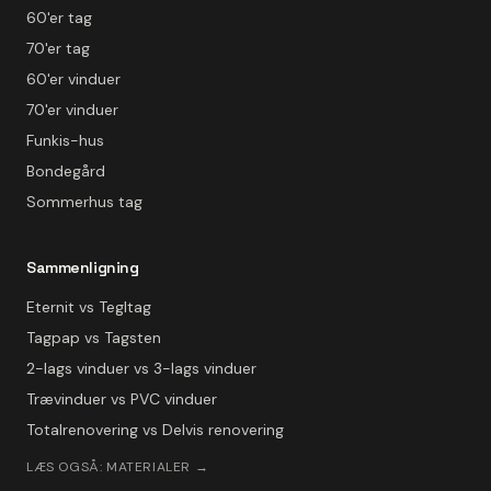
60'er tag
70'er tag
60'er vinduer
70'er vinduer
Funkis-hus
Bondegård
Sommerhus tag
Sammenligning
Eternit vs Tegltag
Tagpap vs Tagsten
2-lags vinduer vs 3-lags vinduer
Trævinduer vs PVC vinduer
Totalrenovering vs Delvis renovering
LÆS OGSÅ: MATERIALER →