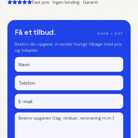
Fast pris · Ingen binding · Garanti
Få et tilbud
.
SVAR < 24T
Beskriv din opgave, vi vender hurtigt tilbage med pris
og tidsplan.