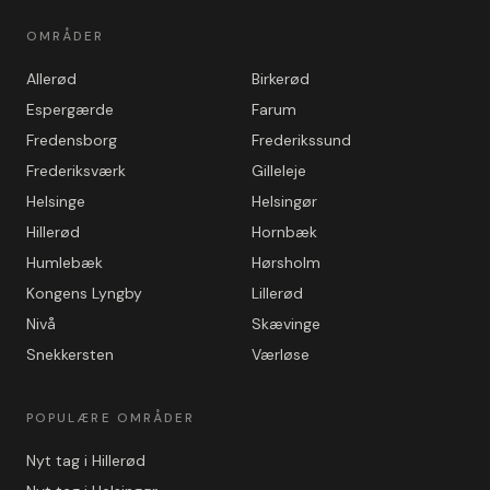
OMRÅDER
Allerød
Birkerød
Espergærde
Farum
Fredensborg
Frederikssund
Frederiksværk
Gilleleje
Helsinge
Helsingør
Hillerød
Hornbæk
Humlebæk
Hørsholm
Kongens Lyngby
Lillerød
Nivå
Skævinge
Snekkersten
Værløse
POPULÆRE OMRÅDER
Nyt tag i Hillerød