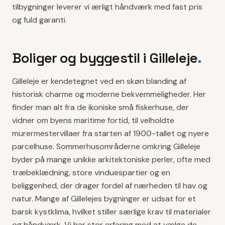
tilbygninger leverer vi ærligt håndværk med fast pris
og fuld garanti.
Boliger og byggestil i
Gilleleje
.
Gilleleje er kendetegnet ved en skøn blanding af
historisk charme og moderne bekvemmeligheder. Her
finder man alt fra de ikoniske små fiskerhuse, der
vidner om byens maritime fortid, til velholdte
murermestervillaer fra starten af 1900-tallet og nyere
parcelhuse. Sommerhusområderne omkring Gilleleje
byder på mange unikke arkitektoniske perler, ofte med
træbeklædning, store vinduespartier og en
beliggenhed, der drager fordel af nærheden til hav og
natur. Mange af Gillelejes bygninger er udsat for et
barsk kystklima, hvilket stiller særlige krav til materialer
og håndværk. Vi har stor erfaring med at vælge de