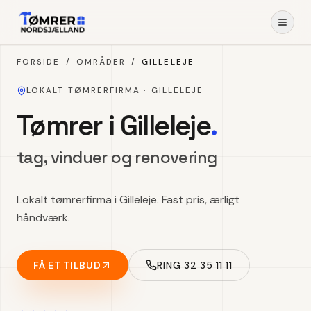
Spring til indhold
FORSIDE
/
OMRÅDER
/
GILLELEJE
LOKALT TØMRERFIRMA ·
GILLELEJE
Tømrer i Gilleleje
.
tag, vinduer og renovering
Lokalt tømrerfirma i Gilleleje. Fast pris, ærligt
håndværk.
FÅ ET TILBUD
RING 32 35 11 11