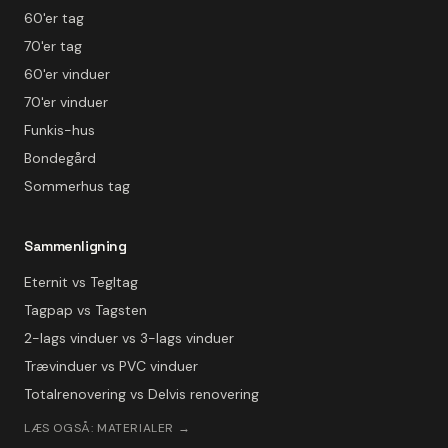
60'er tag
70'er tag
60'er vinduer
70'er vinduer
Funkis-hus
Bondegård
Sommerhus tag
Sammenligning
Eternit vs Tegltag
Tagpap vs Tagsten
2-lags vinduer vs 3-lags vinduer
Trævinduer vs PVC vinduer
Totalrenovering vs Delvis renovering
LÆS OGSÅ: MATERIALER →