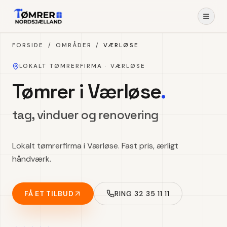
Spring til indhold
FORSIDE
/
OMRÅDER
/
VÆRLØSE
LOKALT TØMRERFIRMA ·
VÆRLØSE
Tømrer i Værløse
.
tag, vinduer og renovering
Lokalt tømrerfirma i Værløse. Fast pris, ærligt
håndværk.
FÅ ET TILBUD
RING 32 35 11 11