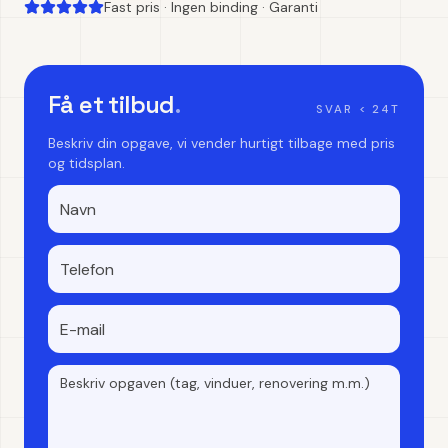
Fast pris · Ingen binding · Garanti
Få et tilbud
.
SVAR < 24T
Beskriv din opgave, vi vender hurtigt tilbage med pris
og tidsplan.