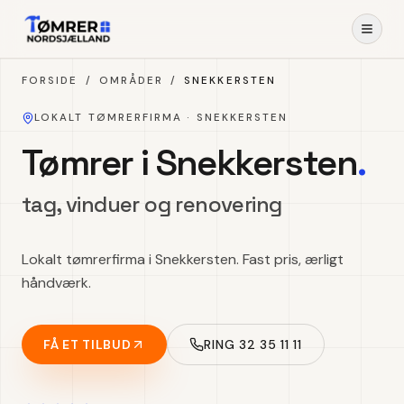
Spring til indhold
FORSIDE
/
OMRÅDER
/
SNEKKERSTEN
LOKALT TØMRERFIRMA ·
SNEKKERSTEN
Tømrer i Snekkersten
.
tag, vinduer og renovering
Lokalt tømrerfirma i Snekkersten. Fast pris, ærligt
håndværk.
FÅ ET TILBUD
RING 32 35 11 11