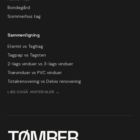
Bondegård
Sommerhus tag
Sammenligning
Eternit vs Tegltag
Tagpap vs Tagsten
2-lags vinduer vs 3-lags vinduer
Trævinduer vs PVC vinduer
Totalrenovering vs Delvis renovering
LÆS OGSÅ: MATERIALER →
TØMRER
.