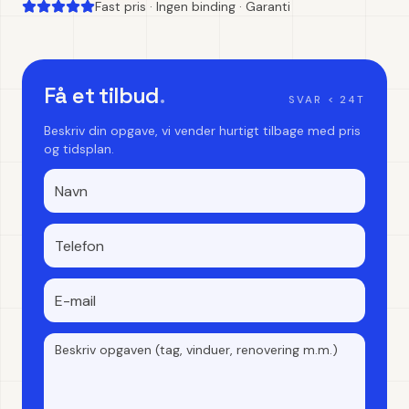
Fast pris · Ingen binding · Garanti
Få et tilbud
.
SVAR < 24T
Beskriv din opgave, vi vender hurtigt tilbage med pris
og tidsplan.