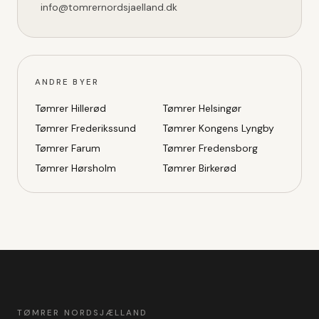
info@tomrernordsjaelland.dk
ANDRE BYER
Tømrer
Hillerød
Tømrer
Helsingør
Tømrer
Frederikssund
Tømrer
Kongens Lyngby
Tømrer
Farum
Tømrer
Fredensborg
Tømrer
Hørsholm
Tømrer
Birkerød
TØMRER NORDSJÆLLAND