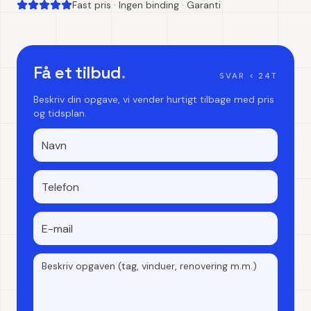
Fast pris · Ingen binding · Garanti
Få et tilbud
.
SVAR < 24T
Beskriv din opgave, vi vender hurtigt tilbage med pris
og tidsplan.