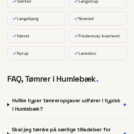
Sletten
Langstrup
Langebjerg
Niverød
Hørret
Fredensvej-kvarteret
Nyrup
Laveskov
FAQ, Tømrer i
Humlebæk
.
Hvilke typer tømreropgaver udfører I typisk
+
i Humlebæk?
Skal jeg tænke på særlige tilladelser for
+