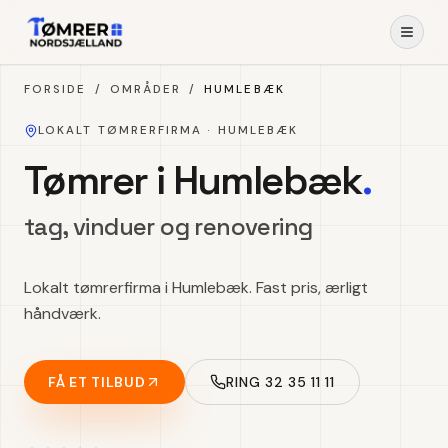
Spring til indhold
FORSIDE
/
OMRÅDER
/
HUMLEBÆK
LOKALT TØMRERFIRMA ·
HUMLEBÆK
Tømrer i Humlebæk
.
tag, vinduer og renovering
Lokalt tømrerfirma i Humlebæk. Fast pris, ærligt
håndværk.
FÅ ET TILBUD
RING 32 35 11 11