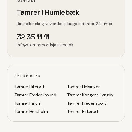
KONTAKT
Tømrer i
Humlebæk
Ring eller skriv, vi vender tilbage indenfor 24 timer.
32 35 11 11
info@tomrernordsjaelland.dk
ANDRE BYER
Tømrer
Hillerød
Tømrer
Helsingør
Tømrer
Frederikssund
Tømrer
Kongens Lyngby
Tømrer
Farum
Tømrer
Fredensborg
Tømrer
Hørsholm
Tømrer
Birkerød