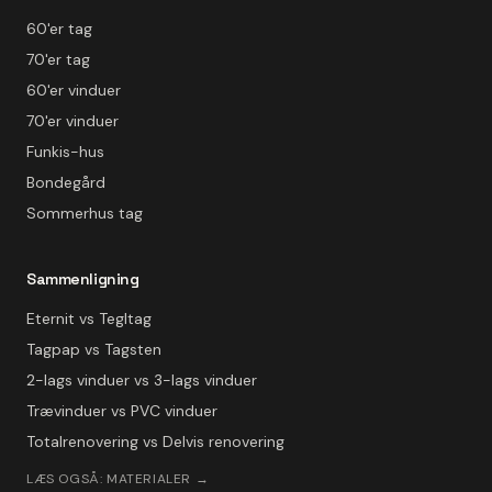
60'er tag
70'er tag
60'er vinduer
70'er vinduer
Funkis-hus
Bondegård
Sommerhus tag
Sammenligning
Eternit vs Tegltag
Tagpap vs Tagsten
2-lags vinduer vs 3-lags vinduer
Trævinduer vs PVC vinduer
Totalrenovering vs Delvis renovering
LÆS OGSÅ: MATERIALER →