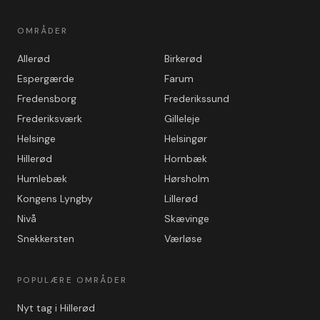
OMRÅDER
Allerød
Birkerød
Espergærde
Farum
Fredensborg
Frederikssund
Frederiksværk
Gilleleje
Helsinge
Helsingør
Hillerød
Hornbæk
Humlebæk
Hørsholm
Kongens Lyngby
Lillerød
Nivå
Skævinge
Snekkersten
Værløse
POPULÆRE OMRÅDER
Nyt tag i Hillerød