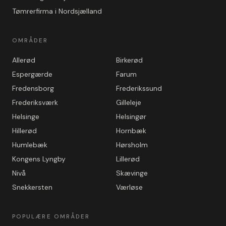
Tømrerfirma i Nordsjælland
OMRÅDER
Allerød
Birkerød
Espergærde
Farum
Fredensborg
Frederikssund
Frederiksværk
Gilleleje
Helsinge
Helsingør
Hillerød
Hornbæk
Humlebæk
Hørsholm
Kongens Lyngby
Lillerød
Nivå
Skævinge
Snekkersten
Værløse
POPULÆRE OMRÅDER