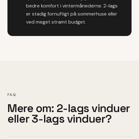
bedre komfort i vintermånederne. 2-lags
er stadig fornuftigt på sommerhuse eller
ved meget stramt budget.
FAQ
Mere om: 2-lags vinduer
eller 3-lags vinduer?