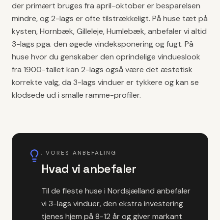
der primært bruges fra april-oktober er besparelsen
mindre, og 2-lags er ofte tilstrækkeligt. På huse tæt på
kysten, Hornbæk, Gilleleje, Humlebæk, anbefaler vi altid
3-lags pga. den øgede vindeksponering og fugt. På
huse hvor du genskaber den oprindelige vindueslook
fra 1900-tallet kan 2-lags også være det æstetisk
korrekte valg, da 3-lags vinduer er tykkere og kan se
klodsede ud i smalle ramme-profiler.
, VORES ANBEFALING
Hvad vi anbefaler
Til de fleste huse i Nordsjælland anbefaler
vi 3-lags vinduer, den ekstra investering
tjenes hjem på 8-12 år og giver markant