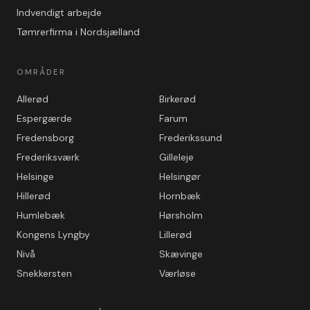
Indvendigt arbejde
Tømrerfirma i Nordsjælland
OMRÅDER
Allerød
Birkerød
Espergærde
Farum
Fredensborg
Frederikssund
Frederiksværk
Gilleleje
Helsinge
Helsingør
Hillerød
Hornbæk
Humlebæk
Hørsholm
Kongens Lyngby
Lillerød
Nivå
Skævinge
Snekkersten
Værløse