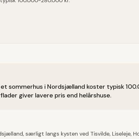
 typisk 100.000-280.000 kr.
å et sommerhus i Nordsjælland koster typisk 10
gflader giver lavere pris end helårshuse.
ælland, særligt langs kysten ved Tisvilde, Liseleje, H