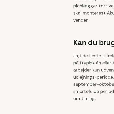
planlægger tørt vej
skal monteres). Aku
vender.
Kan du bru
Ja, i de fleste ti
på (typisk én elle
arbejder kun udvend
udlejnings-periode,
september-oktober)
smertefulde periode
om timing.