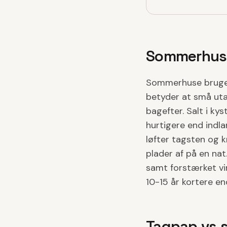
Sommerhus-
Sommerhuse bruges
betyder at små ut
bagefter. Salt i k
hurtigere end indla
løfter tagsten og 
plader af på en nat.
samt forstærket vi
10-15 år kortere e
Tagpap vs s