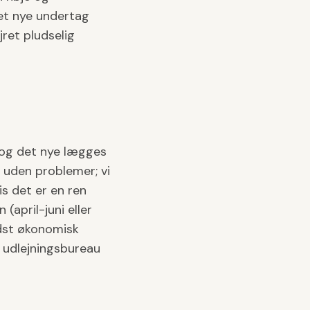
det nye undertag
ret pludselig
 og det nye lægges
 uden problemer; vi
is det er en ren
(april-juni eller
ndst økonomisk
. udlejningsbureau