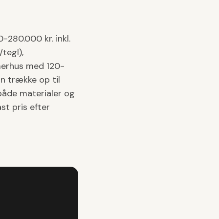
280.000 kr. inkl.
tegl),
merhus med 120-
 trække op til
både materialer og
st pris efter