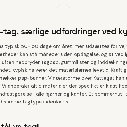
tag, særlige udfordringer ved k
 typisk 50-150 dage om året, men udsættes for vejr
ætheder kan stå måneder uden opdagelse, og at vedl
ystluften nedbryder tagpap, gummilister og inddæknin
ndet, typisk halverer det materialernes levetid. Kraftig
knækker pap-banner. Vinterstorme over Kattegat kan 
 Vi anbefaler altid materialer der specifikt er klassificer
ndfastgørelse i alle hjørner og kanter. Et sommerhus-
nd samme tagtype indenlands.
tål vs tegl