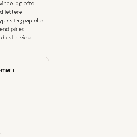
vinde, og ofte
d lettere
ypisk tagpap eller
 end på et
du skal vide.
mer i
r