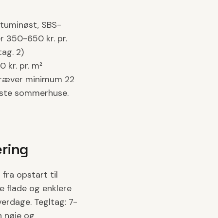
ituminøst, SBS-
er 350-650 kr. pr.
ag. 2)
 kr. pr. m²
, kræver minimum 22
fleste sommerhuse.
ering
ra opstart til
e flade og enklere
verdage. Tegltag: 7-
n nøje og