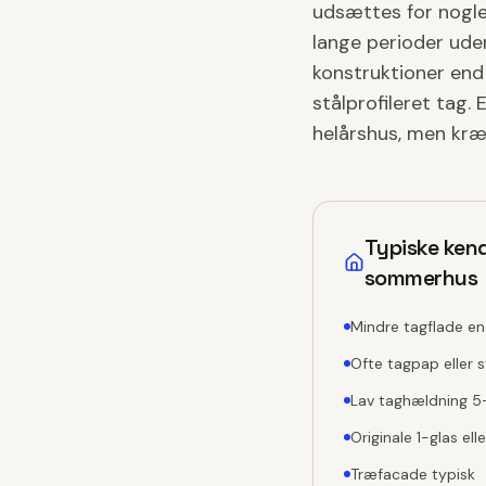
udsættes for nogle a
lange perioder ude
konstruktioner end 
stålprofileret tag.
helårshus, men kræ
Typiske ken
sommerhus
Mindre tagflade en
Ofte tagpap eller 
Lav taghældning 5
Originale 1-glas ell
Træfacade typisk