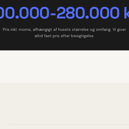
00.000-280.000 k
Pris inkl. moms, afhængigt af husets størrelse og omfang. Vi giver
altid fast pris efter besigtigelse.