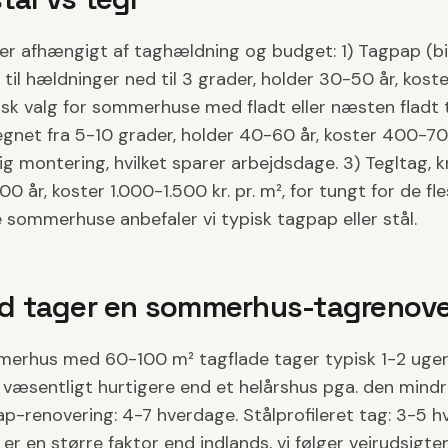
r afhængigt af taghældning og budget: 1) Tagpap (b
 til hældninger ned til 3 grader, holder 30-50 år, kost
isk valg for sommerhuse med fladt eller næsten fladt t
 egnet fra 5-10 grader, holder 40-60 år, koster 400-700
tig montering, hvilket sparer arbejdsdage. 3) Tegltag
00 år, koster 1.000-1.500 kr. pr. m², for tungt for de 
 sommerhuse anbefaler vi typisk tagpap eller stål.
id tager en sommerhus-tagrenov
merhus med 60-100 m² tagflade tager typisk 1-2 uger f
 væsentligt hurtigere end et helårshus pga. den mindr
p-renovering: 4-7 hverdage. Stålprofileret tag: 3-5 h
 er en større faktor end indlands, vi følger vejrudsigte