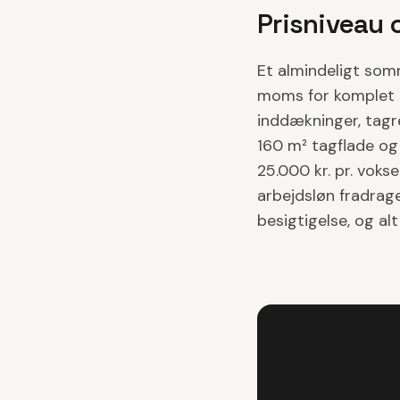
Prisniveau 
Et almindeligt som
moms for komplet t
inddækninger, tagr
160 m² tagflade og
25.000 kr. pr. vok
arbejdsløn fradrages
besigtigelse, og al