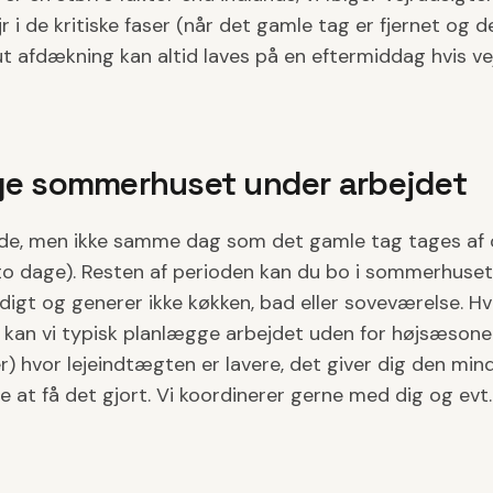
r i de kritiske faser (når det gamle tag er fjernet og 
t afdækning kan altid laves på en eftermiddag hvis vej
ge sommerhuset under arbejdet
lfælde, men ikke samme dag som det gamle tag tages af
r to dage). Resten af perioden kan du bo i sommerhuset
igt og generer ikke køkken, bad eller soveværelse. Hv
 kan vi typisk planlægge arbejdet uden for højsæsonen 
 hvor lejeindtægten er lavere, det giver dig den mi
 at få det gjort. Vi koordinerer gerne med dig og evt