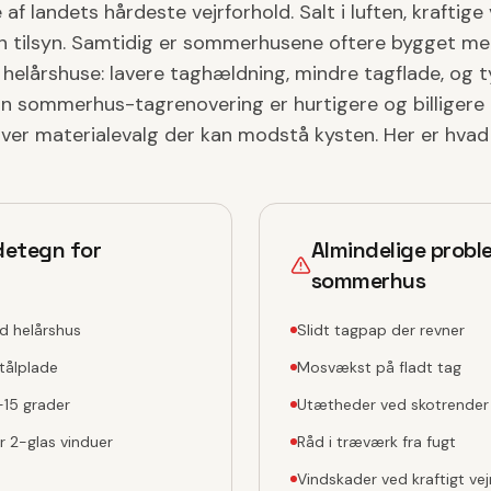
f landets hårdeste vejrforhold. Salt i luften, kraftige 
n tilsyn. Samtidig er sommerhusene oftere bygget me
helårshuse: lavere taghældning, mindre tagflade, og t
 En sommerhus-tagrenovering er hurtigere og billigere
ver materialevalg der kan modstå kysten. Her er hvad 
detegn for
Almindelige proble
sommerhus
d helårshus
Slidt tagpap der revner
stålplade
Mosvækst på fladt tag
-15 grader
Utætheder ved skotrender
er 2-glas vinduer
Råd i træværk fra fugt
Vindskader ved kraftigt vej