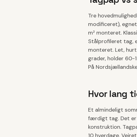
Tre hovedmulighede
modificeret), egnet
m² monteret. Klass
Stålprofileret tag,
monteret. Let, hur
grader, holder 60-1
På Nordsjællandske
Hvor lang t
Et almindeligt som
færdigt tag. Det er
konstruktion. Tagpa
10 hverdage. Vejret