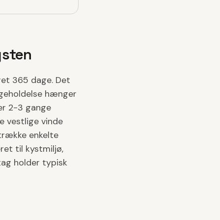
ysten
et 365 dage. Det
igeholdelse hænger
ger 2-3 gange
e vestlige vinde
trække enkelte
et til kystmiljø,
tag holder typisk