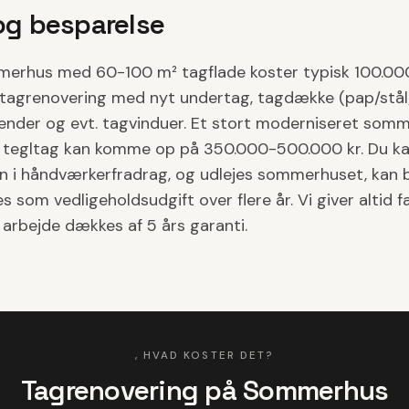
og besparelse
merhus med 60-100 m² tagflade koster typisk 100.000-
agrenovering med nyt undertag, tagdække (pap/stål/
ender og evt. tagvinduer. Et stort moderniseret som
 tegltag kan komme op på 350.000-500.000 kr. Du kan
sen i håndværkerfradrag, og udlejes sommerhuset, kan 
 som vedligeholdsudgift over flere år. Vi giver altid fa
t arbejde dækkes af 5 års garanti.
, HVAD KOSTER DET?
Tagrenovering på Sommerhus