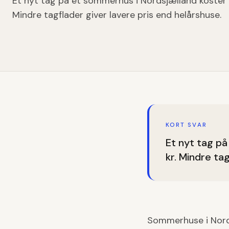
Et nyt tag på et sommerhus i Nordsjælland koster
Mindre tagflader giver lavere pris end helårshuse.
KORT SVAR
Et nyt tag p
kr. Mindre ta
Sommerhuse i Nordsj