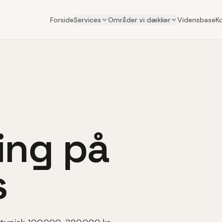
Forside
Services
Områder vi dækker
Vidensbase
K
ing på
s