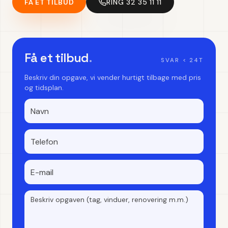
FÅ ET TILBUD
RING 32 35 11 11
Få et tilbud
.
SVAR < 24T
Beskriv din opgave, vi vender hurtigt tilbage med pris
og tidsplan.