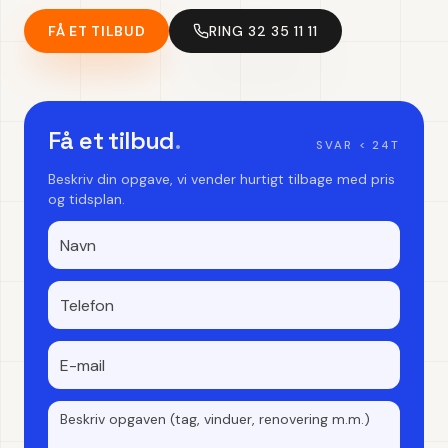
FÅ ET TILBUD
RING 32 35 11 11
Få et tilbud
.
SVAR < 24T
Beskriv din opgave, vi vender hurtigt tilbage med pris
og tidsplan.