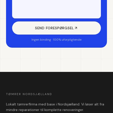
SEND FORESPØRGSEL
Ingen binding · 100% uforpligtende
TØMRER NORDSJÆLLAND
Lokalt tømrerfirma med base i Nordsjælland. Vi løser alt fra
mindre reparationer til komplette renoveringer.