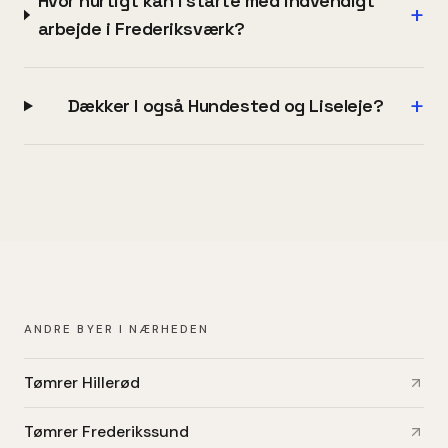
Hvor hurtigt kan I starte med indvendigt
+
arbejde i Frederiksværk?
+
Dækker I også Hundested og Liseleje?
ANDRE BYER I NÆRHEDEN
Tømrer Hillerød
Tømrer Frederikssund