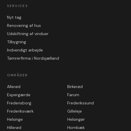
SERVICES
Nyt tag
Renovering af hus
Udskiftning af vinduer
Tilbygning
Indvendigt arbejde
Tømrerfirma i Nordsjælland
OMRÅDER
Allerød
Birkerød
Espergærde
Farum
Fredensborg
Frederikssund
Frederiksværk
Gilleleje
Helsinge
Helsingør
Hillerød
Hornbæk