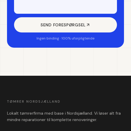
SEND FORESPØRGSEL
Ingen binding · 100% uforpligtende
TØMRER NORDSJÆLLAND
Lokalt tømrerfirma med base i Nordsjælland. Vi løser alt fra
mindre reparationer til komplette renoveringer.