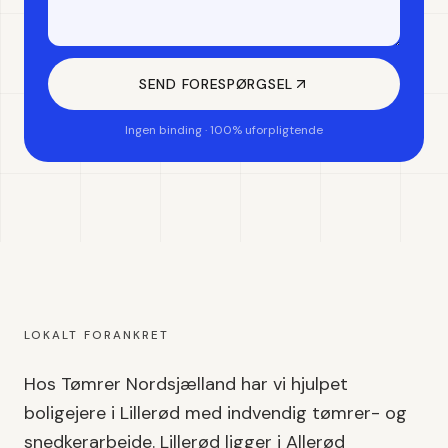
SEND FORESPØRGSEL
Ingen binding · 100% uforpligtende
LOKALT FORANKRET
Hos Tømrer Nordsjælland har vi hjulpet
boligejere i
Lillerød
med
indvendig tømrer- og
snedkerarbejde
.
Lillerød
ligger i
Allerød