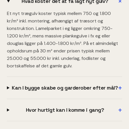
+
Hvad koster det at få lagt nyt gulv?
Et nyt trægulv koster typisk mellem 750 og 1.800
kr/m² inkl. montering, afhængigt af træsort og
konstruktion. Lamelparket i eg ligger omkring 750-
1.200 kr/m², mens massive plankegulve i fx eg eller
douglas ligger på 1.400-1.800 kr/m². På et almindeligt
opholdsrum på 30 m² ender prisen typisk mellem
25.000 og 55.000 kr inkl. underlag, fodlister og
bortskaffelse af det gamle gulv.
+
Kan I bygge skabe og garderober efter mål?
+
Hvor hurtigt kan I komme i gang?