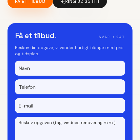
FÅ ET TILBUD
RING 32 35 11 11
Få et tilbud
.
SVAR < 24T
Beskriv din opgave, vi vender hurtigt tilbage med pris
og tidsplan.