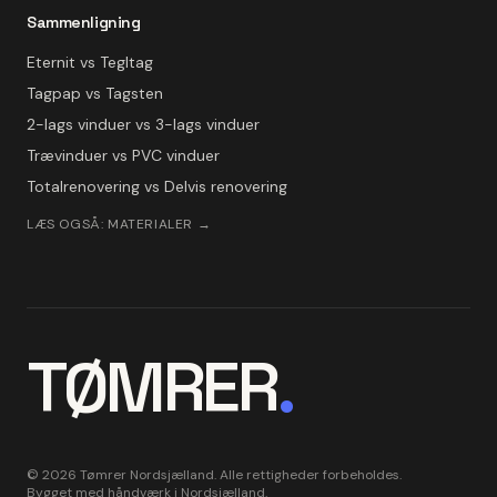
Sammenligning
Eternit vs Tegltag
Tagpap vs Tagsten
2-lags vinduer vs 3-lags vinduer
Trævinduer vs PVC vinduer
Totalrenovering vs Delvis renovering
LÆS OGSÅ: MATERIALER →
TØMRER
.
©
2026
Tømrer Nordsjælland. Alle rettigheder forbeholdes.
Bygget med håndværk i Nordsjælland.