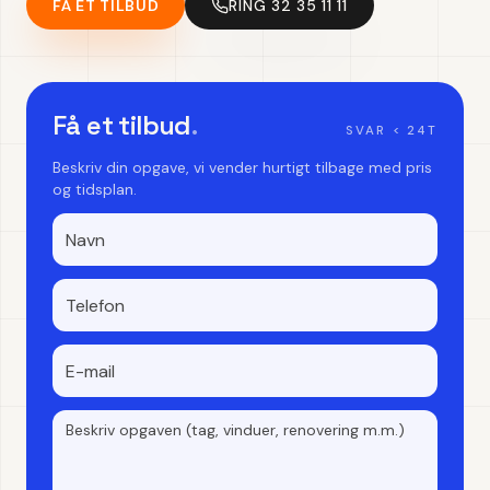
FÅ ET TILBUD
RING 32 35 11 11
Få et tilbud
.
SVAR < 24T
Beskriv din opgave, vi vender hurtigt tilbage med pris
og tidsplan.