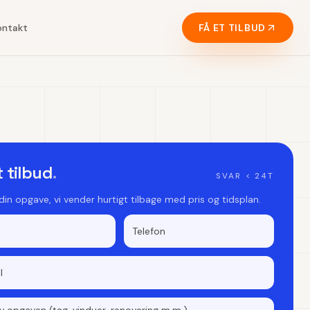
ontakt
FÅ ET TILBUD
t tilbud
.
SVAR < 24T
 din opgave, vi vender hurtigt tilbage med pris og tidsplan.