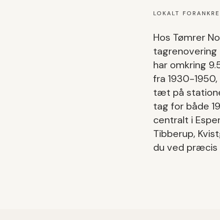
LOKALT FORANKR
Hos Tømrer Nor
tagrenovering 
har omkring
9.
fra 1930-1950,
tæt på station
tag
for både
1
centralt i
Espe
Tibberup, Kvis
du ved præcis 