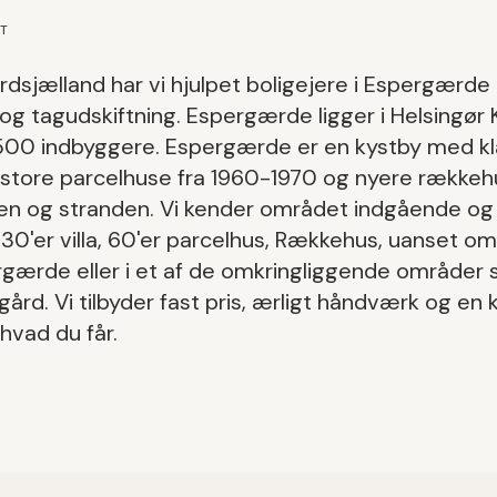
ET
dsjælland har vi hjulpet boligejere i
Espergærde
og tagudskiftning
.
Espergærde
ligger i
Helsingø
500
indbyggere.
Espergærde er en kystby med kla
 store parcelhuse fra 1960-1970 og nyere række
en og stranden.
Vi kender området indgående og
930'er villa, 60'er parcelhus, Rækkehus
, uanset om
rgærde
eller i et af de omkringliggende områder
tgård
. Vi tilbyder fast pris, ærligt håndværk og en k
hvad du får.