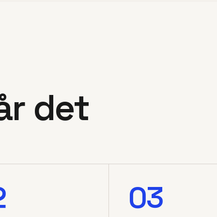
år det
2
03