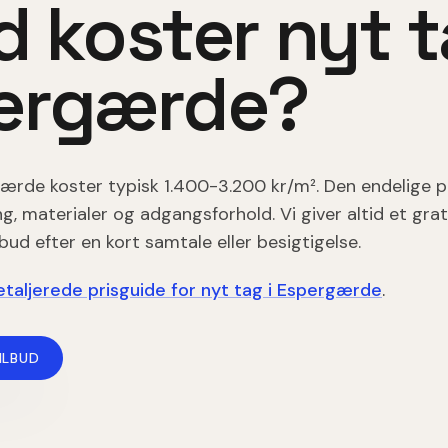
d koster
nyt 
ergærde
?
gærde
koster typisk
1.400-3.200 kr/m²
. Den endelige 
 materialer og adgangsforhold. Vi giver altid et grat
lbud efter en kort samtale eller besigtigelse.
taljerede prisguide for
nyt tag
i
Espergærde
.
ILBUD