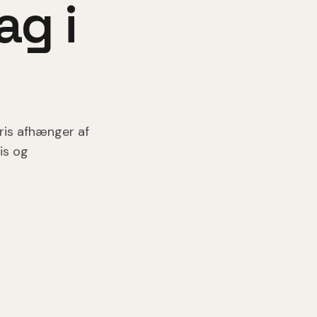
tag
i
pris afhænger af
is og