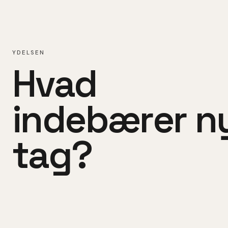
YDELSEN
Hvad
indebærer
n
tag
?