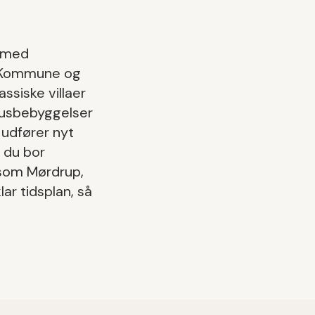
med
r Kommune
og
ssiske villaer
husbebyggelser
 udfører
nyt
 du bor
 som
Mørdrup,
lar tidsplan, så