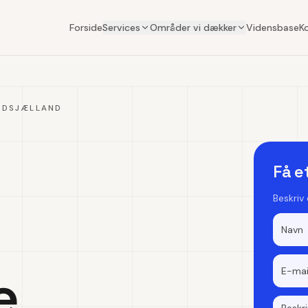
Forside
Services
Områder vi dækker
Vidensbase
K
RDSJÆLLAND
Få e
Beskriv
e