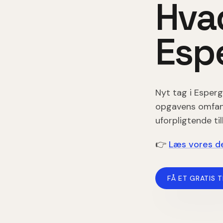
Hva
Esp
Nyt tag
i
Esper
opgavens omfang,
uforpligtende ti
👉
Læs vores de
FÅ ET GRATIS T