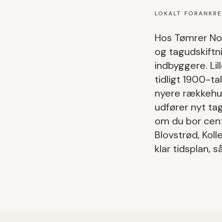
LOKALT FORANKR
Hos Tømrer Nor
og tagudskiftn
indbyggere.
Li
tidligt 1900-t
nyere rækkehu
udfører
nyt ta
om du bor cent
Blovstrød, Kol
klar tidsplan, 