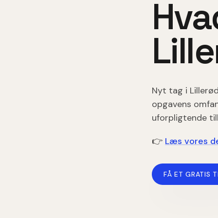
Hva
Lill
Nyt tag
i
Lillerø
opgavens omfang,
uforpligtende ti
👉
Læs vores de
FÅ ET GRATIS T