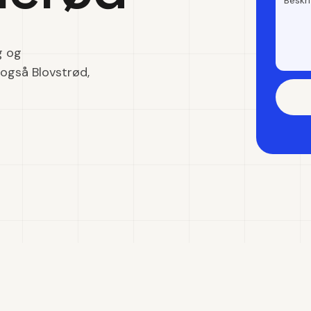
g og
 også Blovstrød,