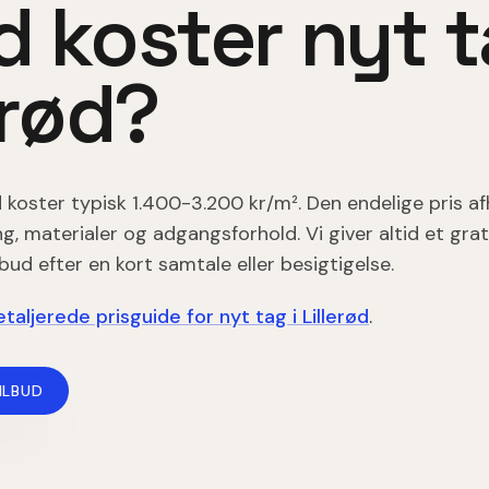
d koster
nyt 
erød
?
d
koster typisk
1.400-3.200 kr/m²
. Den endelige pris a
 materialer og adgangsforhold. Vi giver altid et grat
lbud efter en kort samtale eller besigtigelse.
taljerede prisguide for
nyt tag
i
Lillerød
.
ILBUD