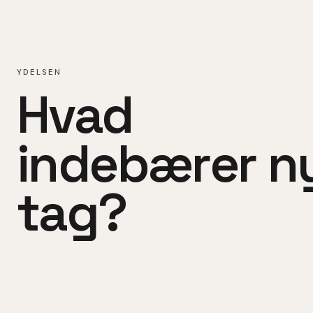
YDELSEN
Hvad
indebærer
n
tag
?