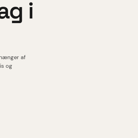
tag
i
fhænger af
is og