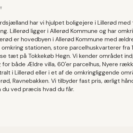
ET
dsjælland har vi hjulpet boligejere i
Lillerød
med
ing
.
Lillerød
ligger i
Allerød Kommune
og har omkr
llerød er hovedbyen i Allerød Kommune med ældre 
al omkring stationen, store parcelhuskvarterer fr
se tæt på Tokkekøb Hegn.
Vi kender området in
g
for både
Ældre villa, 60'er parcelhus, Nyere ræk
ralt i
Lillerød
eller i et af de omkringliggende om
lerød, Ravnebakken
. Vi tilbyder fast pris, ærligt h
så du ved præcis hvad du får.