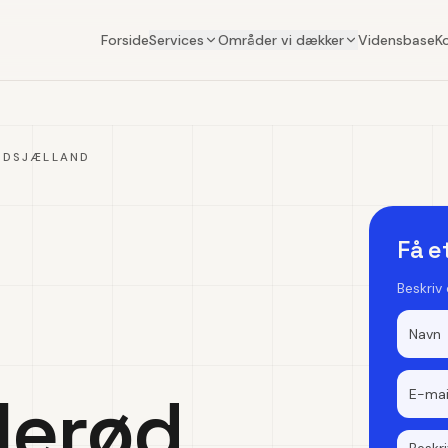
Forside
Services
Områder vi dækker
Vidensbase
K
RDSJÆLLAND
Få e
Beskriv
llerød