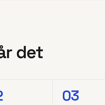
år det
2
03