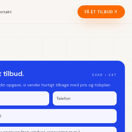
ontakt
FÅ ET TILBUD
t tilbud
.
SVAR < 24T
 din opgave, vi vender hurtigt tilbage med pris og tidsplan.