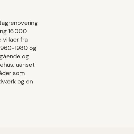
tagrenovering
ing
16.000
villaer fra
a 1960-1980 og
dgående og
kehus
, uanset
råder som
åndværk og en