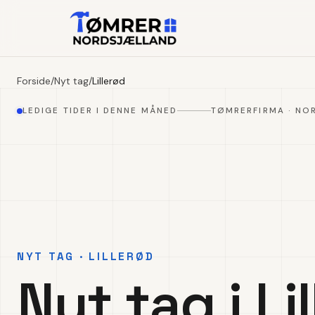
Forside
/
Nyt tag
/
Lillerød
LEDIGE TIDER I DENNE MÅNED
TØMRERFIRMA · NO
NYT TAG · LILLERØD
Nyt tag i Li