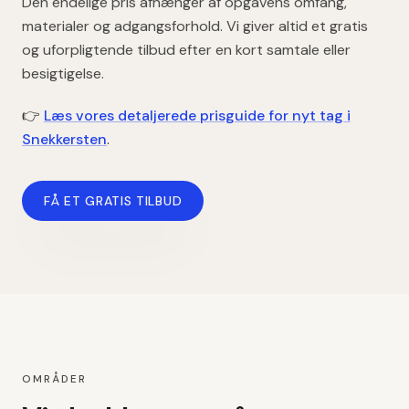
Den endelige pris afhænger af opgavens omfang,
materialer og adgangsforhold. Vi giver altid et gratis
og uforpligtende tilbud efter en kort samtale eller
besigtigelse.
👉
Læs vores detaljerede prisguide for
nyt tag
i
Snekkersten
.
FÅ ET GRATIS TILBUD
OMRÅDER