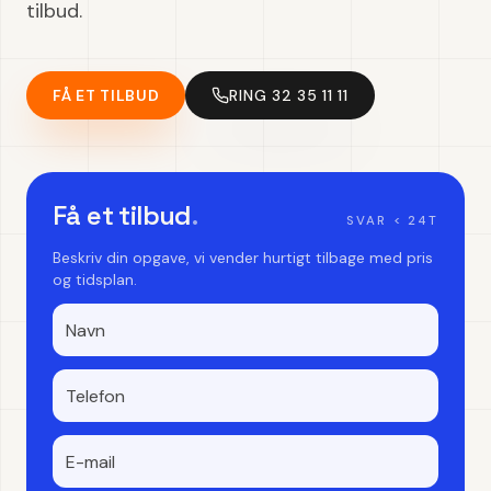
tilbud.
FÅ ET TILBUD
RING 32 35 11 11
Få et tilbud
.
SVAR < 24T
Beskriv din opgave, vi vender hurtigt tilbage med pris
og tidsplan.