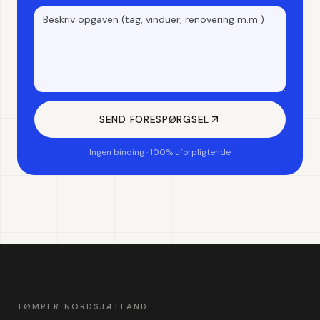
SEND FORESPØRGSEL
Ingen binding · 100% uforpligtende
TØMRER NORDSJÆLLAND