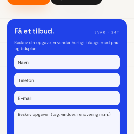
Få et tilbud
.
SVAR < 24T
Beskriv din opgave, vi vender hurtigt tilbage med pris
og tidsplan.