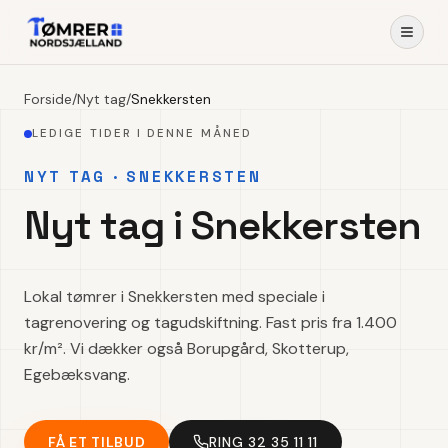
Forside
/
Nyt tag
/
Snekkersten
LEDIGE TIDER I DENNE MÅNED
NYT TAG · SNEKKERSTEN
Nyt tag i Snekkersten
Lokal tømrer i Snekkersten med speciale i
tagrenovering og tagudskiftning. Fast pris fra 1.400
kr/m². Vi dækker også Borupgård, Skotterup,
Egebæksvang.
FÅ ET TILBUD
RING 32 35 11 11