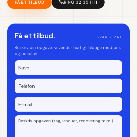
FÅ ET TILBUD
RING 32 35 11 11
Få et tilbud
.
SVAR < 24T
Beskriv din opgave, vi vender hurtigt tilbage med pris
og tidsplan.