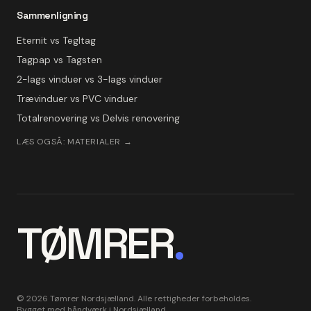
Sammenligning
Eternit vs Tegltag
Tagpap vs Tagsten
2-lags vinduer vs 3-lags vinduer
Trævinduer vs PVC vinduer
Totalrenovering vs Delvis renovering
LÆS OGSÅ: MATERIALER →
TØMRER
.
©
2026
Tømrer Nordsjælland. Alle rettigheder forbeholdes.
Bygget med håndværk i Nordsjælland.