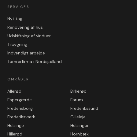
SERVICES
Nyt tag
Renovering af hus
Udskiftning af vinduer
Tilbygning
Indvendigt arbejde
Tømrerfirma i Nordsjælland
OMRÅDER
Allerød
Birkerød
Espergærde
Farum
Fredensborg
Frederikssund
Frederiksværk
Gilleleje
Helsinge
Helsingør
Hillerød
Hornbæk