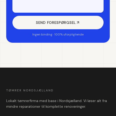
SEND FORESPØRGSEL
Ingen binding · 100% uforpligtende
TØMRER NORDSJÆLLAND
Lokalt tømrerfirma med base i Nordsjælland. Vi løser alt fra
mindre reparationer til komplette renoveringer.