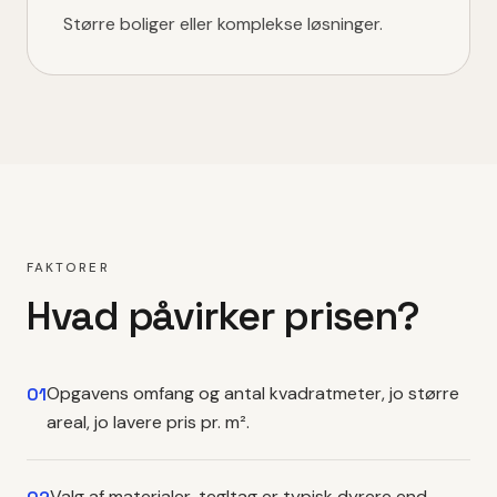
Større boliger eller komplekse løsninger.
FAKTORER
Hvad påvirker prisen?
Opgavens omfang og antal kvadratmeter, jo større
01
areal, jo lavere pris pr. m².
Valg af materialer, tegltag er typisk dyrere end