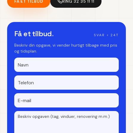
FÅ ET TILBUD
RING 32 35 11 11
Få et tilbud
.
SVAR < 24T
Beskriv din opgave, vi vender hurtigt tilbage med pris
og tidsplan.