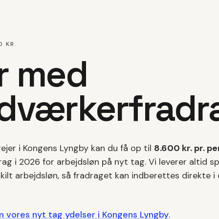
0 KR.
r med
dværkerfradr
ejer i
Kongens Lyngby
kan du få op til
8.600 kr. pr. p
ag i 2026 for arbejdsløn på
nyt tag
. Vi leverer altid s
ilt arbejdsløn, så fradraget kan indberettes direkte i 
m vores
nyt tag
ydelser i
Kongens Lyngby
.