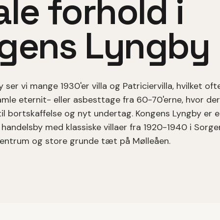
le forhold i
gens Lyngby
y
ser vi mange
1930'er villa
og Patriciervilla
, hvilket
oft
amle eternit- eller asbesttage fra 60-70'erne, hvor der
il bortskaffelse og nyt undertag.
Kongens Lyngby er e
 handelsby med klassiske villaer fra 1920-1940 i Sorge
centrum og store grunde tæt på Mølleåen.