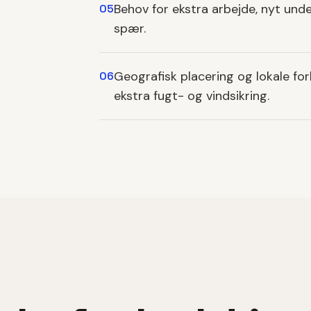
Behov for ekstra arbejde, nyt under
05
spær.
Geografisk placering og lokale fo
06
ekstra fugt- og vindsikring.