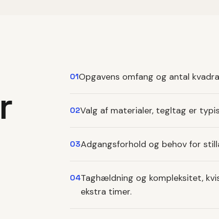
Opgavens omfang og antal kvadratme
01
r
Valg af materialer, tegltag er typi
02
Adgangsforhold og behov for stillad
03
Taghældning og kompleksitet, kvi
04
ekstra timer.