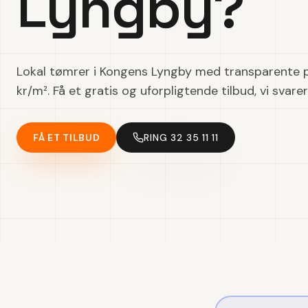
Lyngby?
Lokal tømrer i Kongens Lyngby med transparente p
kr/m². Få et gratis og uforpligtende tilbud, vi svare
FÅ ET TILBUD
RING 32 35 11 11