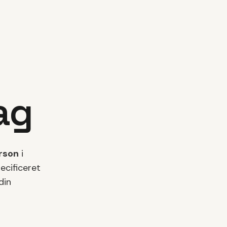
ag
erson
i
pecificeret
din