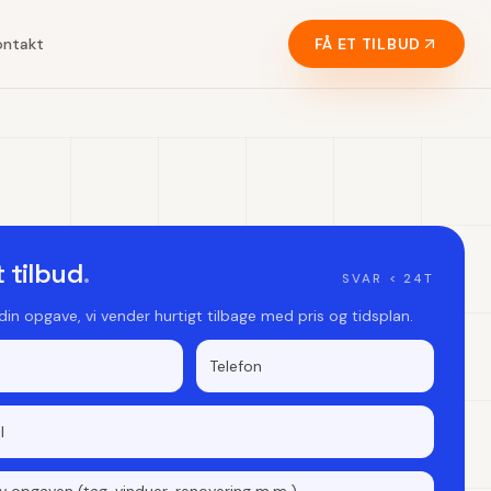
ontakt
FÅ ET TILBUD
t tilbud
.
SVAR < 24T
 din opgave, vi vender hurtigt tilbage med pris og tidsplan.