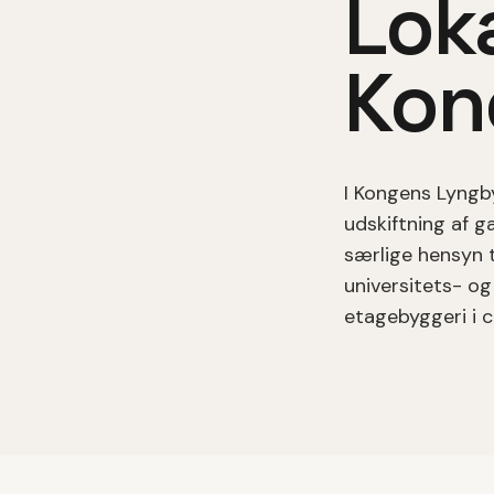
Loka
Kon
I
Kongens Lyngb
udskiftning af g
særlige hensyn t
universitets- og
etagebyggeri i 