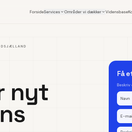
Forside
Services
Områder vi dækker
Vidensbase
K
RDSJÆLLAND
Få e
r nyt
Beskriv
ens