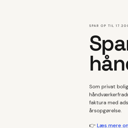
SPAR OP TIL 17.20
Spa
hån
Som privat bolig
håndværkerfradr
faktura med adsk
årsopgørelse.
👉
Læs mere o