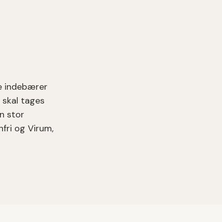
e indebærer
 skal tages
n stor
nfri og Virum,