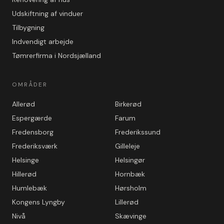
Udskiftning af vinduer
Tilbygning
Indvendigt arbejde
Tømrerfirma i Nordsjælland
OMRÅDER
Allerød
Birkerød
Espergærde
Farum
Fredensborg
Frederikssund
Frederiksværk
Gilleleje
Helsinge
Helsingør
Hillerød
Hornbæk
Humlebæk
Hørsholm
Kongens Lyngby
Lillerød
Nivå
Skævinge