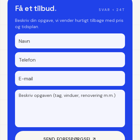
Få et tilbud
.
SVAR < 24T
Beskriv din opgave, vi vender hurtigt tilbage med pris
og tidsplan.
SEND FORESPØRGSEL