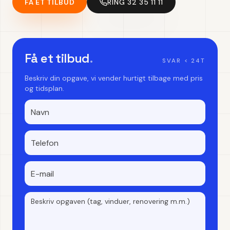
FÅ ET TILBUD
RING 32 35 11 11
Få et tilbud
.
SVAR < 24T
Beskriv din opgave, vi vender hurtigt tilbage med pris
og tidsplan.