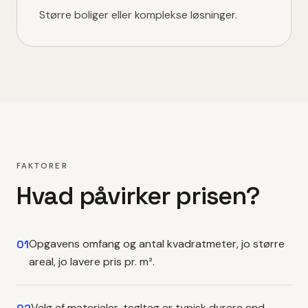
Større boliger eller komplekse løsninger.
FAKTORER
Hvad påvirker prisen?
Opgavens omfang og antal kvadratmeter, jo større
01
areal, jo lavere pris pr. m².
Valg af materialer, tegltag er typisk dyrere end