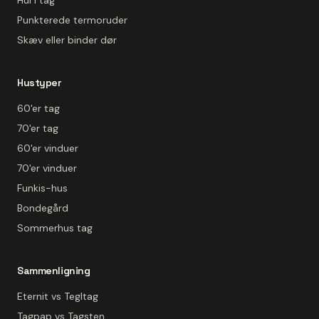
Hul i tag
Punkterede termoruder
Skæv eller binder dør
Hustyper
60'er tag
70'er tag
60'er vinduer
70'er vinduer
Funkis-hus
Bondegård
Sommerhus tag
Sammenligning
Eternit vs Tegltag
Tagpap vs Tagsten