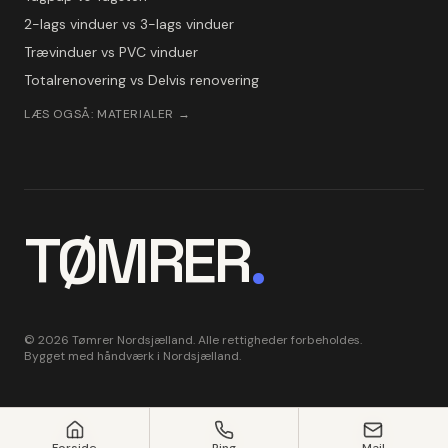
2-lags vinduer vs 3-lags vinduer
Trævinduer vs PVC vinduer
Totalrenovering vs Delvis renovering
LÆS OGSÅ: MATERIALER →
TØMRER
.
©
2026
Tømrer Nordsjælland. Alle rettigheder forbeholdes.
Bygget med håndværk i Nordsjælland.