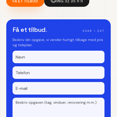
FÅ ET TILBUD
RING 32 35 11 11
Få et tilbud
.
SVAR < 24T
Beskriv din opgave, vi vender hurtigt tilbage med pris
og tidsplan.