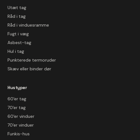
Utæt tag
Råd i tag
Råd i vinduesramme
Fugt i væg
Asbest-tag
Hul i tag
Punkterede termoruder
Skæv eller binder dør
Hustyper
60'er tag
70'er tag
60'er vinduer
70'er vinduer
Funkis-hus