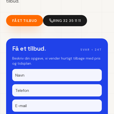
tilbud.
FÅ ET TILBUD
RING 32 35 11 11
Få et tilbud
.
SVAR < 24T
Beskriv din opgave, vi vender hurtigt tilbage med pris
og tidsplan.