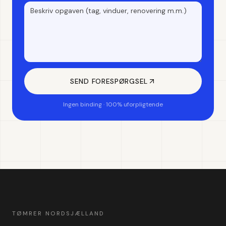
SEND FORESPØRGSEL
Ingen binding · 100% uforpligtende
TØMRER NORDSJÆLLAND