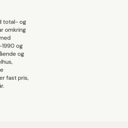
d
total- og
r omkring
 med
0-1990 og
gående og
lhus,
de
der fast pris,
r.