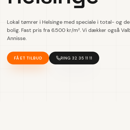
Lokal tømrer i Helsinge med speciale i total- og de
bolig. Fast pris fra 6.500 kr/m². Vi dækker også Val
Annisse.
FÅ ET TILBUD
RING 32 35 11 11