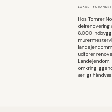
LOKALT FORANKR
Hos Tømrer Nor
delrenovering a
8.000
indbygg
murermestervil
landejendomme
udfører
renove
Landejendom
,
omkringligge
ærligt håndvær