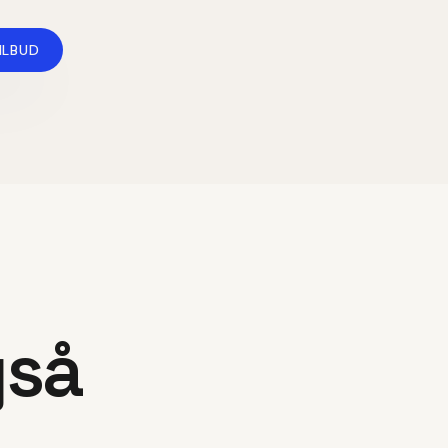
ILBUD
gså