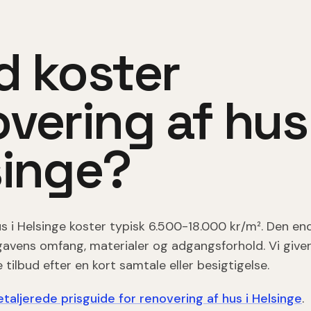
d koster
overing af hus
singe
?
us
i
Helsinge
koster typisk
6.500-18.000 kr/m²
. Den end
vens omfang, materialer og adgangsforhold. Vi giver 
 tilbud efter en kort samtale eller besigtigelse.
taljerede prisguide for
renovering af hus
i
Helsinge
.