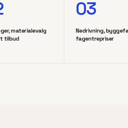
2
03
ger, materialevalg
Nedrivning, byggef
t tilbud
fagentrepriser