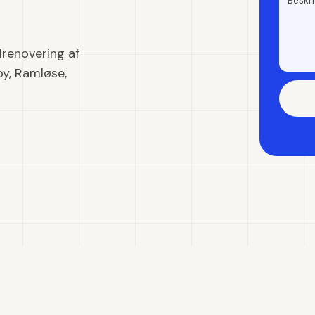
lrenovering af
by, Ramløse,