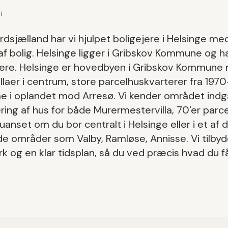
ET
dsjælland har vi hjulpet boligejere i
Helsinge
me
f bolig
.
Helsinge
ligger i
Gribskov Kommune
og ha
ere.
Helsinge er hovedbyen i Gribskov Kommune
laer i centrum, store parcelhuskvarterer fra 197
 i oplandet mod Arresø.
Vi kender området ind
ring af hus
for både
Murermestervilla, 70'er parce
 uanset om du bor centralt i
Helsinge
eller i et af 
nde områder som
Valby, Ramløse, Annisse
. Vi tilby
k og en klar tidsplan, så du ved præcis hvad du få