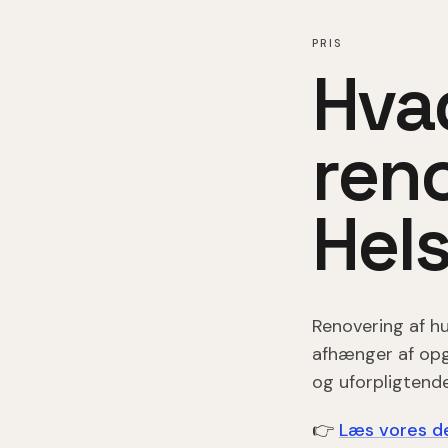
PRIS
Hva
ren
Hel
Renovering af h
afhænger af opga
og uforpligtende
👉
Læs vores de