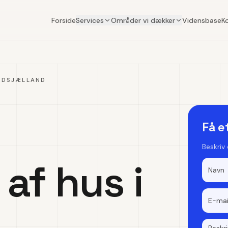
Forside
Services
Områder vi dækker
Vidensbase
K
RDSJÆLLAND
Få e
Beskriv
af hus i