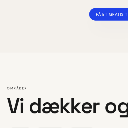
FÅ ET GRATIS T
OMRÅDER
Vi dækker o