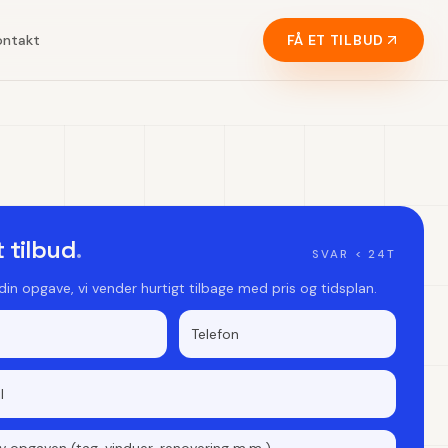
ontakt
FÅ ET TILBUD
t tilbud
.
SVAR < 24T
 din opgave, vi vender hurtigt tilbage med pris og tidsplan.