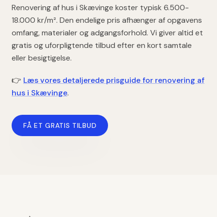
Renovering af hus
i
Skævinge
koster typisk
6.500-
18.000 kr/m²
. Den endelige pris afhænger af opgavens
omfang, materialer og adgangsforhold. Vi giver altid et
gratis og uforpligtende tilbud efter en kort samtale
eller besigtigelse.
👉
Læs vores detaljerede prisguide for
renovering af
hus
i
Skævinge
.
FÅ ET GRATIS TILBUD