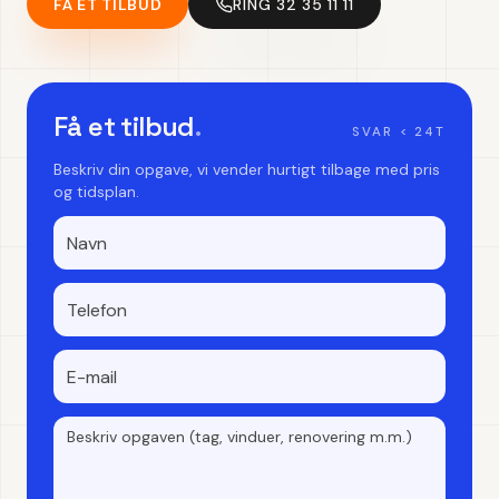
FÅ ET TILBUD
RING 32 35 11 11
Få et tilbud
.
SVAR < 24T
Beskriv din opgave, vi vender hurtigt tilbage med pris
og tidsplan.