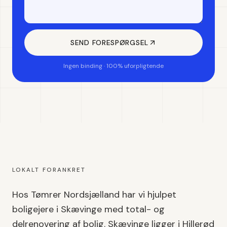
SEND FORESPØRGSEL
Ingen binding · 100% uforpligtende
LOKALT FORANKRET
Hos Tømrer Nordsjælland har vi hjulpet
boligejere i
Skævinge
med
total- og
delrenovering af bolig
.
Skævinge
ligger i
Hillerød