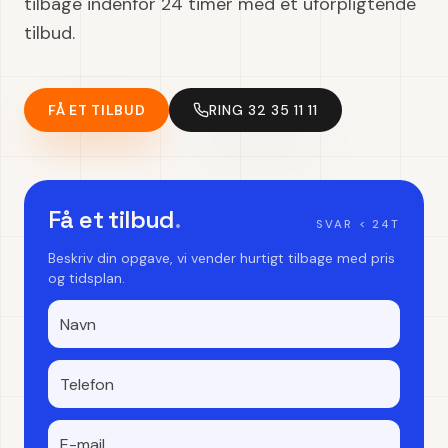
tilbage indenfor 24 timer med et uforpligtende
tilbud.
FÅ ET TILBUD
RING 32 35 11 11
Få et tilbud
.
SVAR < 24T
Beskriv din opgave, vi vender hurtigt tilbage med pris
og tidsplan.