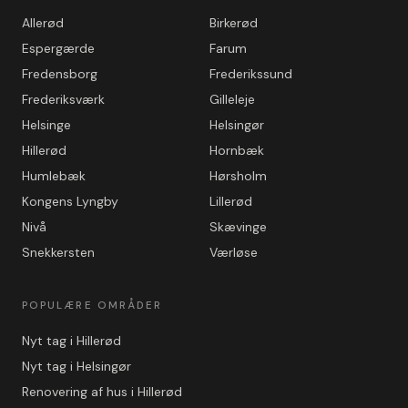
Allerød
Birkerød
Espergærde
Farum
Fredensborg
Frederikssund
Frederiksværk
Gilleleje
Helsinge
Helsingør
Hillerød
Hornbæk
Humlebæk
Hørsholm
Kongens Lyngby
Lillerød
Nivå
Skævinge
Snekkersten
Værløse
POPULÆRE OMRÅDER
Nyt tag i Hillerød
Nyt tag i Helsingør
Renovering af hus i Hillerød