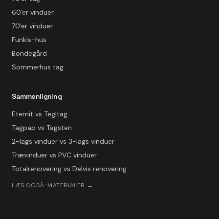
60'er vinduer
70'er vinduer
Funkis-hus
Bondegård
Sommerhus tag
Sammenligning
Eternit vs Tegltag
Tagpap vs Tagsten
2-lags vinduer vs 3-lags vinduer
Trævinduer vs PVC vinduer
Totalrenovering vs Delvis renovering
LÆS OGSÅ: MATERIALER →