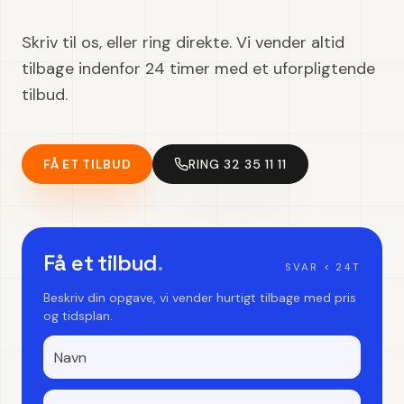
Skriv til os, eller ring direkte. Vi vender altid
tilbage indenfor 24 timer med et uforpligtende
tilbud.
FÅ ET TILBUD
RING 32 35 11 11
Få et tilbud
.
SVAR < 24T
Beskriv din opgave, vi vender hurtigt tilbage med pris
og tidsplan.