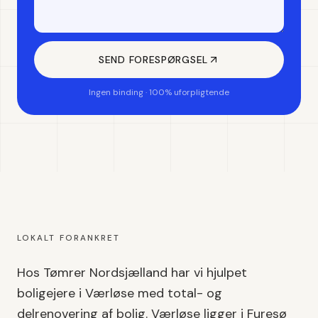
SEND FORESPØRGSEL
Ingen binding · 100% uforpligtende
LOKALT FORANKRET
Hos Tømrer Nordsjælland har vi hjulpet
boligejere i
Værløse
med
total- og
delrenovering af bolig
.
Værløse
ligger i
Furesø