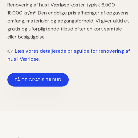
Renovering af hus
i
Værløse
koster typisk
6.500-
18.000 kr/m²
. Den endelige pris afhænger af opgavens
omfang, materialer og adgangsforhold. Vi giver altid et
gratis og uforpligtende tilbud efter en kort samtale
eller besigtigelse.
👉
Læs vores detaljerede prisguide for
renovering af
hus
i
Værløse
.
FÅ ET GRATIS TILBUD