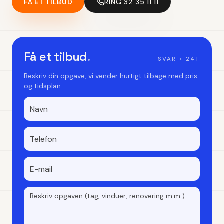
FÅ ET TILBUD
RING 32 35 11 11
Få et tilbud
.
SVAR < 24T
Beskriv din opgave, vi vender hurtigt tilbage med pris
og tidsplan.