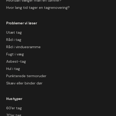
Hvordan vælger man en tømrer?
Hvor lang tid tager en tagrenovering?
Problemer vi løser
Utæt tag
Råd i tag
Råd i vinduesramme
Fugt i væg
Asbest-tag
Hul i tag
Punkterede termoruder
Skæv eller binder dør
Hustyper
60'er tag
70'er tag