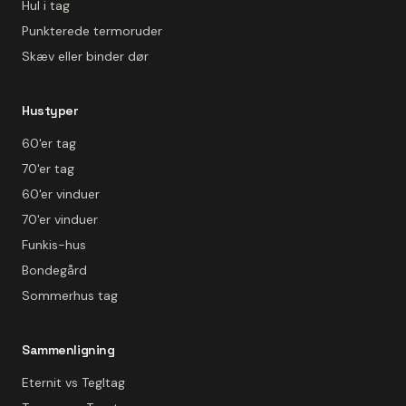
Hul i tag
Punkterede termoruder
Skæv eller binder dør
Hustyper
60'er tag
70'er tag
60'er vinduer
70'er vinduer
Funkis-hus
Bondegård
Sommerhus tag
Sammenligning
Eternit vs Tegltag