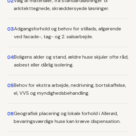
Valg af materialer, fra standardløsninger til
02
arkitekttegnede, skræddersyede løsninger.
Adgangsforhold og behov for stillads, afgørende
03
ved facade-, tag- og 2. salsarbejde.
Boligens alder og stand, ældre huse skjuler ofte råd,
04
asbest eller dårlig isolering.
Behov for ekstra arbejde, nedrivning, bortskaffelse,
05
el, VVS og myndighedsbehandling.
Geografisk placering og lokale forhold i Allerød,
06
bevaringsværdige huse kan kræve dispensation.