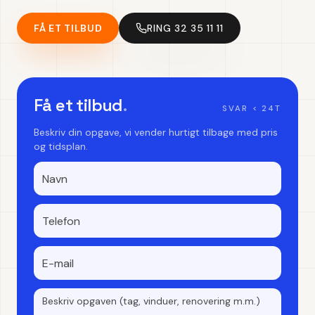
FÅ ET TILBUD
RING 32 35 11 11
Få et tilbud
.
SVAR < 24T
Beskriv din opgave, vi vender hurtigt tilbage med pris
og tidsplan.