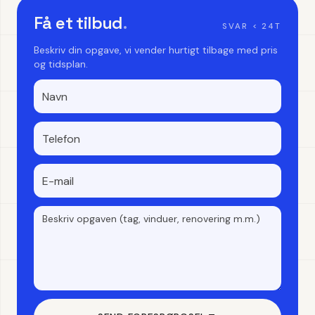
Få et tilbud
.
SVAR < 24T
Beskriv din opgave, vi vender hurtigt tilbage med pris
og tidsplan.