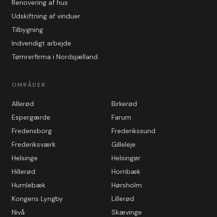
Renovering af hus
Udskiftning af vinduer
Tilbygning
Indvendigt arbejde
Tømrerfirma i Nordsjælland
OMRÅDER
Allerød
Birkerød
Espergærde
Farum
Fredensborg
Frederikssund
Frederiksværk
Gilleleje
Helsinge
Helsingør
Hillerød
Hornbæk
Humlebæk
Hørsholm
Kongens Lyngby
Lillerød
Nivå
Skævinge