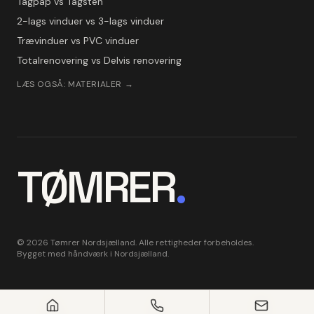
Tagpap vs Tagsten
2-lags vinduer vs 3-lags vinduer
Trævinduer vs PVC vinduer
Totalrenovering vs Delvis renovering
LÆS OGSÅ: MATERIALER →
TØMRER
.
©
2026
Tømrer Nordsjælland. Alle rettigheder forbeholdes.
Bygget med håndværk i Nordsjælland.