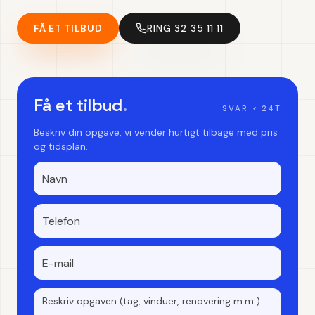
FÅ ET TILBUD
RING 32 35 11 11
Få et tilbud
.
SVAR < 24T
Beskriv din opgave, vi vender hurtigt tilbage med pris
og tidsplan.