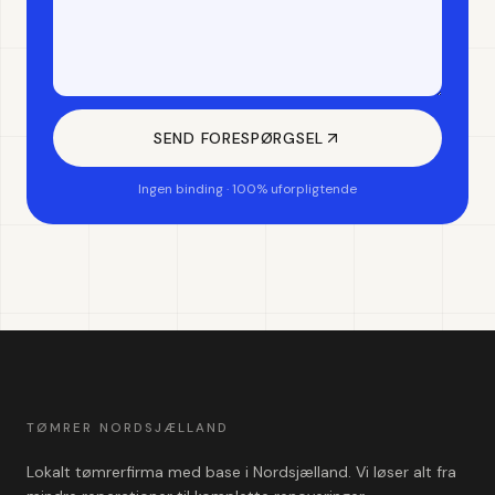
SEND FORESPØRGSEL
Ingen binding · 100% uforpligtende
TØMRER NORDSJÆLLAND
Lokalt tømrerfirma med base i Nordsjælland. Vi løser alt fra