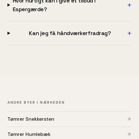
Hvor hurtigt kan I give et tilbud i
+
Espergærde?
+
Kan jeg få håndværkerfradrag?
ANDRE BYER I NÆRHEDEN
Tømrer Snekkersten
Tømrer Humlebæk