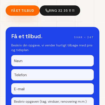
FÅ ET TILBUD
RING 32 35 11 11
Få et tilbud
.
SVAR < 24T
Beskriv din opgave, vi vender hurtigt tilbage med pris
og tidsplan.