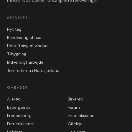
mindre reparationer til komplette renoveringer.
SERVICES
Nyt tag
Renovering af hus
Udskiftning af vinduer
Tilbygning
Indvendigt arbejde
Tømrerfirma i Nordsjælland
OMRÅDER
Allerød
Birkerød
Espergærde
Farum
Fredensborg
Frederikssund
Frederiksværk
Gilleleje