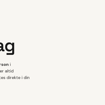
ag
erson
i
rer altid
es direkte i din