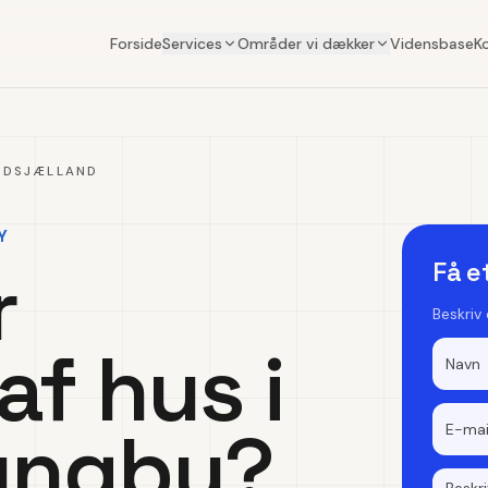
Forside
Services
Områder vi dækker
Vidensbase
K
RDSJÆLLAND
Y
r
Få e
Beskriv
af hus i
yngby?