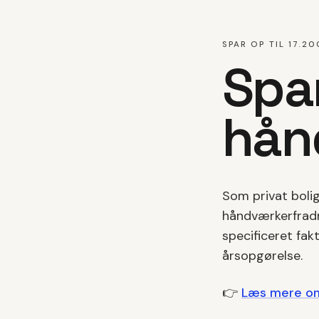
SPAR OP TIL 17.20
Spa
hån
Som privat bolig
håndværkerfradr
specificeret fak
årsopgørelse.
👉
Læs mere o