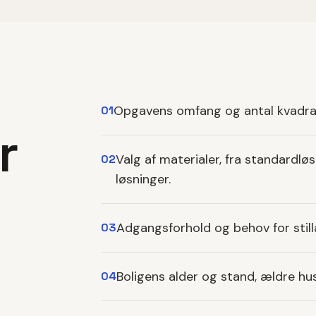
Opgavens omfang og antal kvadratme
01
r
Valg af materialer, fra standardlø
02
løsninger.
Adgangsforhold og behov for still
03
Boligens alder og stand, ældre huse
04