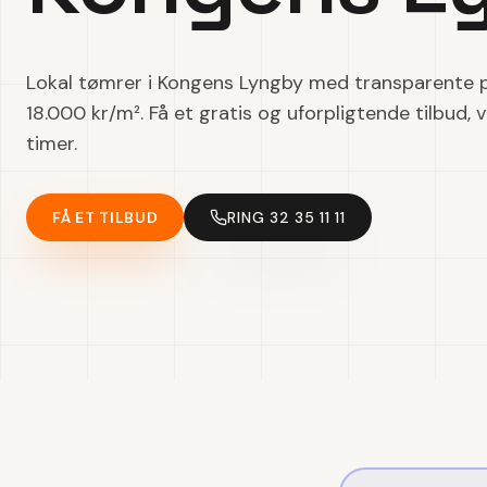
Lokal tømrer i Kongens Lyngby med transparente p
18.000 kr/m². Få et gratis og uforpligtende tilbud, 
timer.
FÅ ET TILBUD
RING 32 35 11 11