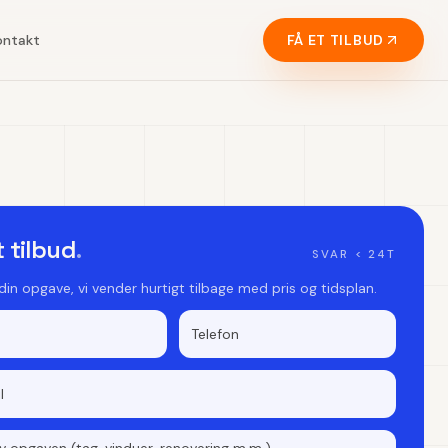
ontakt
FÅ ET TILBUD
t tilbud
.
SVAR < 24T
 din opgave, vi vender hurtigt tilbage med pris og tidsplan.