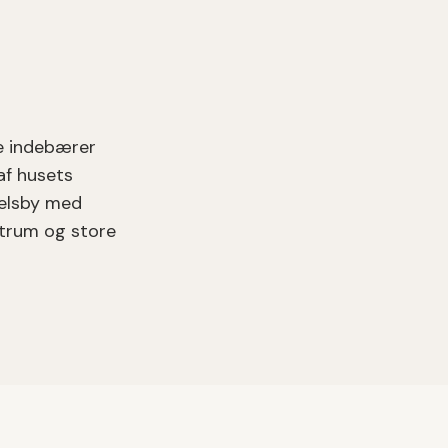
e indebærer
af husets
delsby med
entrum og store