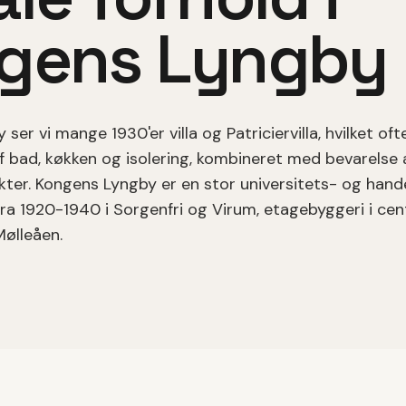
gens Lyngby
y
ser vi mange
1930'er villa
og Patriciervilla
, hvilket
oft
f bad, køkken og isolering, kombineret med bevarelse 
kter.
Kongens Lyngby er en stor universitets- og han
r fra 1920-1940 i Sorgenfri og Virum, etagebyggeri i c
ølleåen.