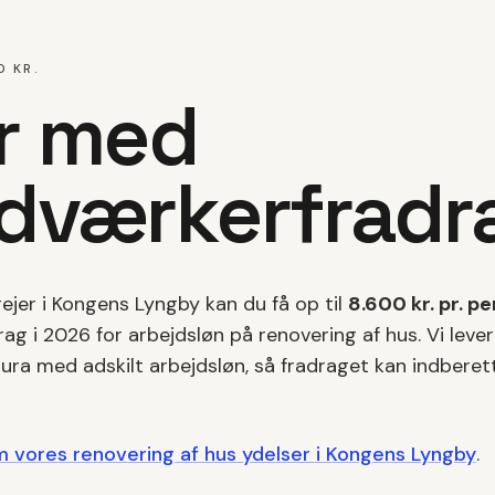
0 KR.
r med
dværkerfradr
ejer i
Kongens Lyngby
kan du få op til
8.600 kr. pr. p
ag i 2026 for arbejdsløn på
renovering af hus
. Vi leve
tura med adskilt arbejdsløn, så fradraget kan indberett
m vores
renovering af hus
ydelser i
Kongens Lyngby
.