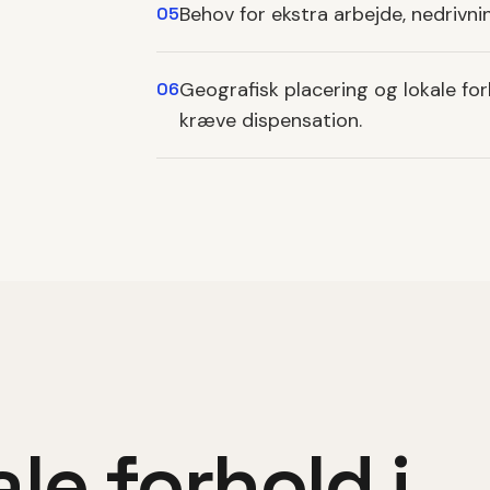
Behov for ekstra arbejde, nedrivni
05
Geografisk placering og lokale fo
06
kræve dispensation.
le forhold i