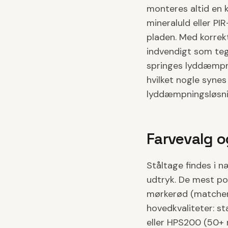
monteres altid en
mineraluld eller PI
pladen. Med korrekt
indvendigt som teg
springes lyddæmpni
hvilket nogle synes
lyddæmpningsløsnin
Farvevalg o
Ståltage findes i næ
udtryk. De mest pop
mørkerød (matcher 
hovedkvaliteter: s
eller HPS200 (50+ 