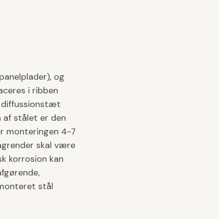
panelplader), og
ceres i ribben
 diffussionstæt
af stålet er den
ger monteringen 4-7
agrender skal være
sk korrosion kan
afgørende,
monteret stål