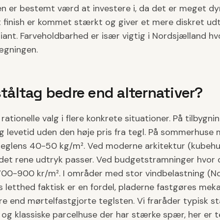
 er bestemt værd at investere i, da det er meget dyr
t finish er kommet stærkt og giver et mere diskret ud
riant. Farveholdbarhed er især vigtig i Nordsjælland hvo
ægningen.
ståltag bedre end alternativer?
rationelle valg i flere konkrete situationer. På tilbygn
ang levetid uden den høje pris fra tegl. På sommerhus
teglens 40-50 kg/m². Ved moderne arkitektur (kubehus
et rene udtryk passer. Ved budgetstramninger hvor 
 700-900 kr/m². I områder med stor vindbelastning (N
ts letthed faktisk er en fordel, pladerne fastgøres mek
 end mørtelfastgjorte teglsten. Vi fraråder typisk st
og klassiske parcelhuse der har stærke spær, her er t