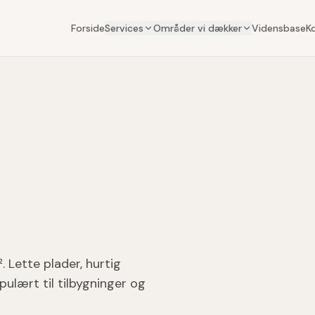
Forside
Services
Områder vi dækker
Vidensbase
K
 Lette plader, hurtig
lært til tilbygninger og