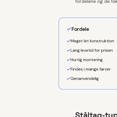
fordelene og de tek
Fordele
Meget let konstruktion
Lang levetid for prisen
Hurtig montering
Findes i mange farver
Genanvendelig
Ståltag-typ