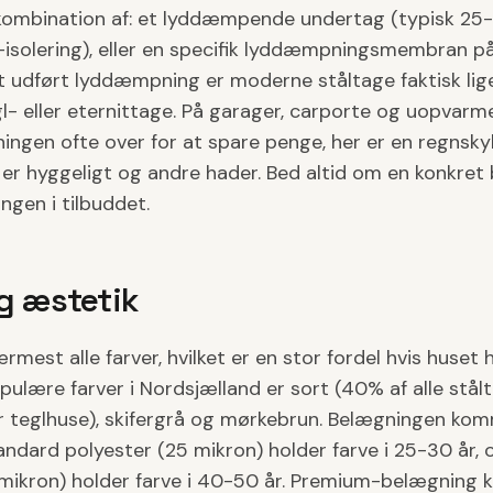
 kombination af: et lyddæmpende undertag (typisk 25
R-isolering), eller en specifik lyddæmpningsmembran p
 udført lyddæmpning er moderne ståltage faktisk lige 
l- eller eternittage. På garager, carporte og uopva
ngen ofte over for at spare penge, her er en regnskyl 
 er hyggeligt og andre hader. Bed altid om en konkret 
gen i tilbuddet.
g æstetik
rmest alle farver, hvilket er en stor fordel hvis huset 
ulære farver i Nordsjælland er sort (40% af alle stålt
teglhuse), skifergrå og mørkebrun. Belægningen kom
tandard polyester (25 mikron) holder farve i 25-30 år
mikron) holder farve i 40-50 år. Premium-belægning k