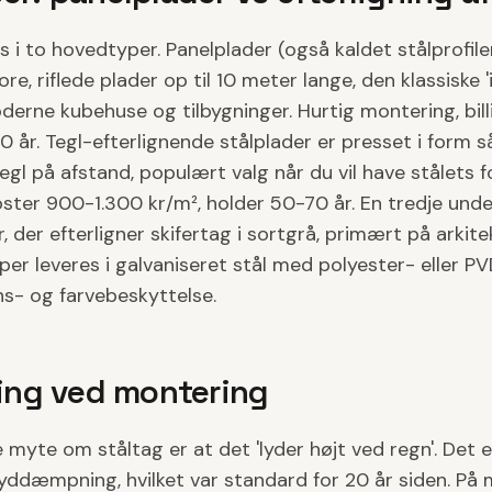
 i to hovedtyper. Panelplader (også kaldet stålprofiler
re, riflede plader op til 10 meter lange, den klassiske 
erne kubehuse og tilbygninger. Hurtig montering, bil
0 år. Tegl-efterlignende stålplader er presset i form s
stegl på afstand, populært valg når du vil have stålets 
ster 900-1.300 kr/m², holder 50-70 år. En tredje und
er, der efterligner skifertag i sortgrå, primært på arki
per leveres i galvaniseret stål med polyester- eller 
ns- og farvebeskyttelse.
ng ved montering
yte om ståltag er at det 'lyder højt ved regn'. Det e
yddæmpning, hvilket var standard for 20 år siden. På