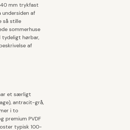
-40 mm trykfast
å undersiden af
så stille
rmede sommerhuse
tydeligt hørbar,
beskrivelse af
har et særligt
age), antracit-grå,
mer i to
, og premium PVDF
oster typisk 100-