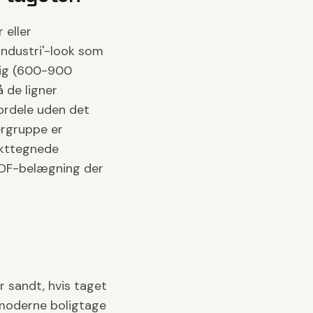
 eller
'industri'-look som
lig (600-900
å de ligner
fordele uden det
ergruppe er
tekttegnede
PVDF-belægning der
r sandt, hvis taget
 moderne boligtage