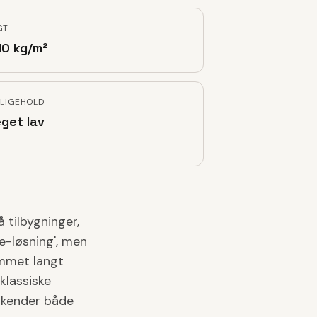
GT
10 kg/m²
LIGEHOLD
get lav
 tilbygninger,
e-løsning', men
ommet langt
klassiske
g kender både