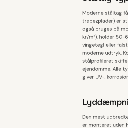
Moderne ståltag fås
trapezplader) er sto
også bruges på mod
kr/m²), holder 50-6
vingetegl eller fal
moderne udtryk. Ko
stålprofileret skiff
ejendomme. Alle ty
giver UV-, korrosio
Lyddæmpni
Den mest udbredte m
er monteret uden l