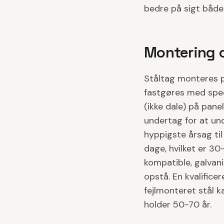
bedre på sigt både
Montering o
Ståltag monteres på
fastgøres med spec
(ikke dale) på pan
undertag for at un
hyppigste årsag ti
dage, hvilket er 3
kompatible, galvan
opstå. En kvalifice
fejlmonteret stål 
holder 50-70 år.