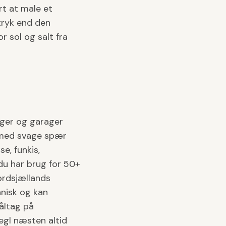
t at male et
tryk end den
r sol og salt fra
inger og garager
e med svage spær
e, funkis,
du har brug for 50+
ordsjællands
anisk og kan
åltag på
egl næsten altid