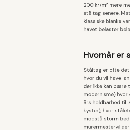
200 kr/m² mere men
ståltag senere. Ma
klassiske blanke va
havet belaster bel
Hvornår er 
Ståltag er ofte det 
hvor du vil have l
der ikke kan bære 
modernisme) hvor d
års holdbarhed til
kyster), hvor ståle
modstå storm bedre
murermestervillaer 