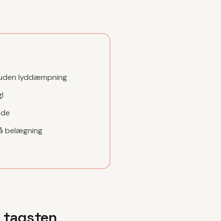
n uden lyddæmpning
l
nde
å belægning
f tagsten