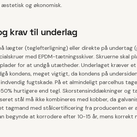
 æstetisk og økonomisk.
g krav til underlag
 lægter (teglefterligning) eller direkte på undertag (
ialskruer med EPDM-tætningsskiver. Skruerne skal pla
elplader for at undgå utætheder. Underlaget kræver et
dgå kondens, meget vigtigt, da kondens på undersiden 
l indvendig fugtskade. På et almindeligt parcelhus ta
0-50% hurtigere end tegl. Skorstensinddækninger og t
iseret stål må ikke kombineres med kobber, da galvani
ret tagmand med stålcertificering fra producenten er 
kan begynde at korrodere efter 10-15 år, mens korrekt 