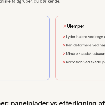
niske faldgruber, du bør kende.
Ulemper
Lyder højere ved reg
Kan deformere ved hag
Mindre klassisk udsee
Korrosion ved skade p
er: panelplader vs efterligning a