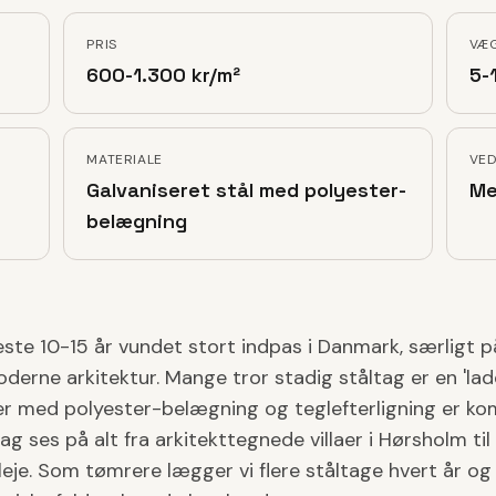
PRIS
VÆ
600-1.300 kr/m²
5-
MATERIALE
VED
Galvaniseret stål med polyester-
Me
belægning
ste 10-15 år vundet stort indpas i Danmark, særligt på
rne arkitektur. Mange tror stadig ståltag er en 'lad
er med polyester-belægning og teglefterligning er k
g ses på alt fra arkitekttegnede villaer i Hørsholm til 
leje. Som tømrere lægger vi flere ståltage hvert år o