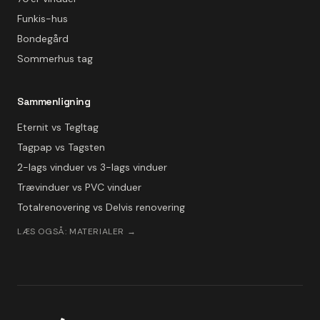
Funkis-hus
Bondegård
Sommerhus tag
Sammenligning
Eternit vs Tegltag
Tagpap vs Tagsten
2-lags vinduer vs 3-lags vinduer
Trævinduer vs PVC vinduer
Totalrenovering vs Delvis renovering
LÆS OGSÅ: MATERIALER →