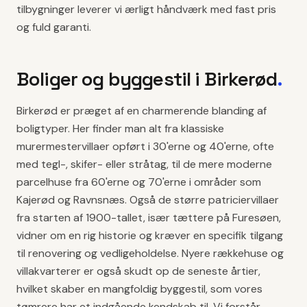
tilbygninger leverer vi ærligt håndværk med fast pris
og fuld garanti.
Boliger og byggestil i
Birkerød
.
Birkerød er præget af en charmerende blanding af
boligtyper. Her finder man alt fra klassiske
murermestervillaer opført i 30'erne og 40'erne, ofte
med tegl-, skifer- eller stråtag, til de mere moderne
parcelhuse fra 60'erne og 70'erne i områder som
Kajerød og Ravnsnæs. Også de større patriciervillaer
fra starten af 1900-tallet, især tættere på Furesøen,
vidner om en rig historie og kræver en specifik tilgang
til renovering og vedligeholdelse. Nyere rækkehuse og
villakvarterer er også skudt op de seneste årtier,
hvilket skaber en mangfoldig byggestil, som vores
tømrere har et indgående kendskab til. Vi forstår