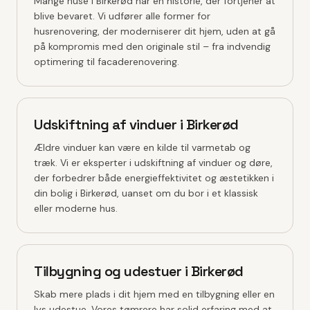
Mange huse i Birkerød har en historie, der fortjener at
blive bevaret. Vi udfører alle former for
husrenovering, der moderniserer dit hjem, uden at gå
på kompromis med den originale stil – fra indvendig
optimering til facaderenovering.
Udskiftning af vinduer i Birkerød
Ældre vinduer kan være en kilde til varmetab og
træk. Vi er eksperter i udskiftning af vinduer og døre,
der forbedrer både energieffektivitet og æstetikken i
din bolig i Birkerød, uanset om du bor i et klassisk
eller moderne hus.
Tilbygning og udestuer i Birkerød
Skab mere plads i dit hjem med en tilbygning eller en
lys udestue. Vores tømrere har solid erfaring med at