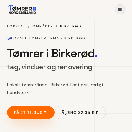
Spring til indhold
FORSIDE
/
OMRÅDER
/
BIRKERØD
LOKALT TØMRERFIRMA ·
BIRKERØD
Tømrer i Birkerød
.
tag, vinduer og renovering
Lokalt tømrerfirma i Birkerød. Fast pris, ærligt
håndværk.
FÅ ET TILBUD
RING 32 35 11 11