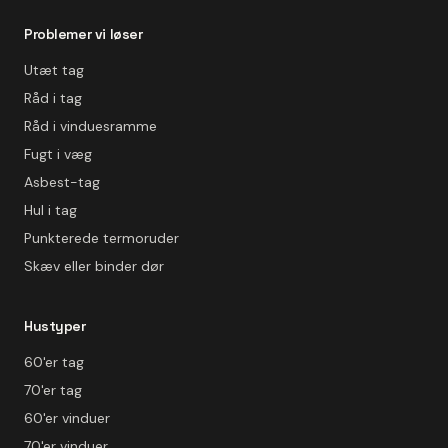
Problemer vi løser
Utæt tag
Råd i tag
Råd i vinduesramme
Fugt i væg
Asbest-tag
Hul i tag
Punkterede termoruder
Skæv eller binder dør
Hustyper
60'er tag
70'er tag
60'er vinduer
70'er vinduer