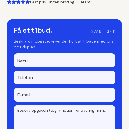
Fast pris · Ingen binding · Garanti
Få et tilbud
.
SVAR < 24T
Beskriv din opgave, vi vender hurtigt tilbage med pris
og tidsplan.