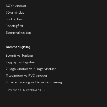
60'er vinduer
70'er vinduer
Funkis-hus
Bondegård
Sommerhus tag
Sammenligning
Eternit vs Tegltag
Tagpap vs Tagsten
2-lags vinduer vs 3-lags vinduer
Trævinduer vs PVC vinduer
Totalrenovering vs Delvis renovering
LÆS OGSÅ: MATERIALER →