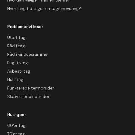
Hvordan vælger man en tømrer?
Hvor lang tid tager en tagrenovering?
Problemer vi løser
Utæt tag
Råd i tag
Råd i vinduesramme
Fugt i væg
Asbest-tag
Hul i tag
Punkterede termoruder
Skæv eller binder dør
Hustyper
60'er tag
70'er tag