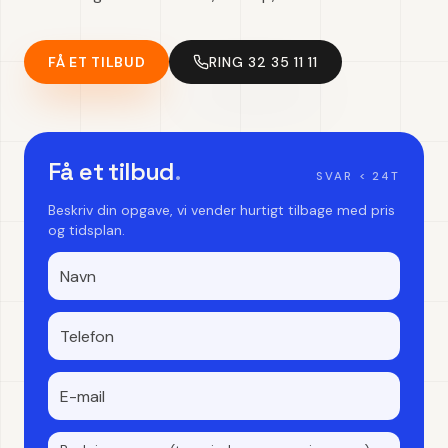
FÅ ET TILBUD
RING 32 35 11 11
Få et tilbud
.
SVAR < 24T
Beskriv din opgave, vi vender hurtigt tilbage med pris
og tidsplan.