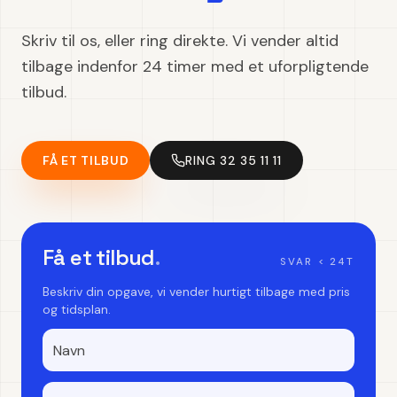
Skriv til os, eller ring direkte. Vi vender altid
tilbage indenfor 24 timer med et uforpligtende
tilbud.
FÅ ET TILBUD
RING 32 35 11 11
Få et tilbud
.
SVAR < 24T
Beskriv din opgave, vi vender hurtigt tilbage med pris
og tidsplan.