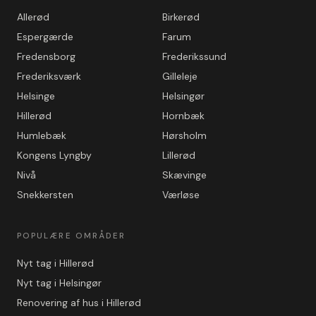
Allerød
Birkerød
Espergærde
Farum
Fredensborg
Frederikssund
Frederiksværk
Gilleleje
Helsinge
Helsingør
Hillerød
Hornbæk
Humlebæk
Hørsholm
Kongens Lyngby
Lillerød
Nivå
Skævinge
Snekkersten
Værløse
POPULÆRE OMRÅDER
Nyt tag i Hillerød
Nyt tag i Helsingør
Renovering af hus i Hillerød