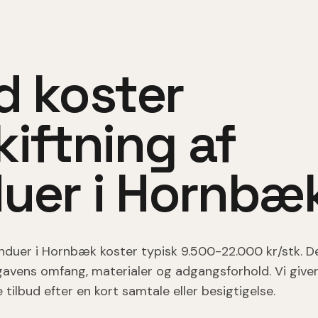
d koster
iftning af
duer
i
Hornbæ
induer
i
Hornbæk
koster typisk
9.500-22.000 kr/stk
. D
vens omfang, materialer og adgangsforhold. Vi giver 
 tilbud efter en kort samtale eller besigtigelse.