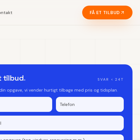
ontakt
FÅ ET TILBUD
t tilbud
.
SVAR < 24T
 din opgave, vi vender hurtigt tilbage med pris og tidsplan.