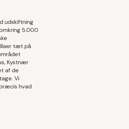
d
udskiftning
 omkring
5.000
ske
llaer tæt på
området
s, Kystnær
et af de
ntage
. Vi
d præcis hvad