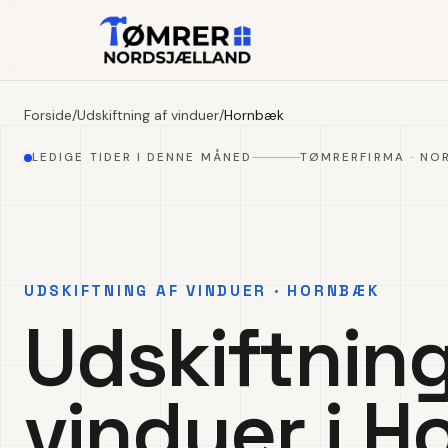
Forside
/
Udskiftning af vinduer
/
Hornbæk
LEDIGE TIDER I DENNE MÅNED
TØMRERFIRMA · NO
UDSKIFTNING AF VINDUER · HORNBÆK
Udskiftning
vinduer i 