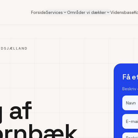
Forside
Services
Områder vi dækker
Vidensbase
K
RDSJÆLLAND
Få e
Beskriv
 af
Hornbæk