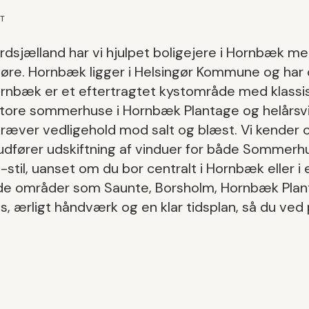
ET
dsjælland har vi hjulpet boligejere i
Hornbæk
me
døre
.
Hornbæk
ligger i
Helsingør Kommune
og har
rnbæk er et eftertragtet kystområde med klassi
store sommerhuse i Hornbæk Plantage og helårsvi
kræver vedligehold mod salt og blæst.
Vi kender 
udfører
udskiftning af vinduer
for både
Sommerhu
-stil
, uanset om du bor centralt i
Hornbæk
eller i 
nde områder som
Saunte, Borsholm, Hornbæk Pla
ris, ærligt håndværk og en klar tidsplan, så du ve