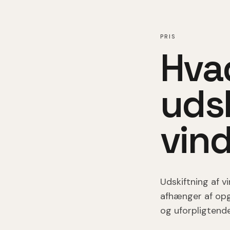
PRIS
Hva
udsk
vin
Udskiftning af v
afhænger af opga
og uforpligtende