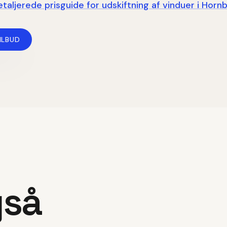
taljerede prisguide for
udskiftning af vinduer
i
Horn
ILBUD
gså