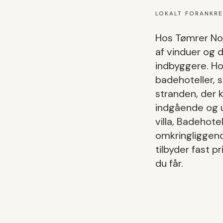
LOKALT FORANKR
Hos Tømrer Nor
af vinduer og 
indbyggere.
Ho
badehoteller, 
stranden, der 
indgående og 
villa, Badehotel
omkringligge
tilbyder fast p
du får.