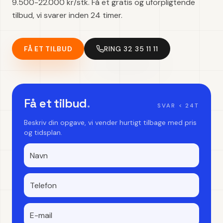
9.500-22.000 kr/stk. Få et gratis og uforpligtende
tilbud, vi svarer inden 24 timer.
FÅ ET TILBUD
RING 32 35 11 11
Få et tilbud
.
SVAR < 24T
Beskriv din opgave, vi vender hurtigt tilbage med pris
og tidsplan.