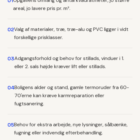
Opgavens omfang og antal kvadratmeter, jo større
01
areal, jo lavere pris pr. m².
Valg af materialer, træ, træ-alu og PVC ligger i vidt
02
forskellige prisklasser.
Adgangsforhold og behov for stillads, vinduer i 1.
03
eller 2. sals højde kræver lift eller stillads.
Boligens alder og stand, gamle termoruder fra 60-
04
70'erne kan kræve karmreparation eller
fugtsanering.
Behov for ekstra arbejde, nye lysninger, sålbænke,
05
fugning eller indvendig efterbehandling.