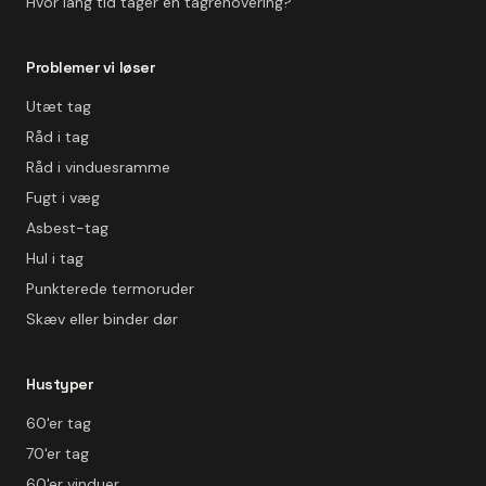
Hvor lang tid tager en tagrenovering?
Problemer vi løser
Utæt tag
Råd i tag
Råd i vinduesramme
Fugt i væg
Asbest-tag
Hul i tag
Punkterede termoruder
Skæv eller binder dør
Hustyper
60'er tag
70'er tag
60'er vinduer