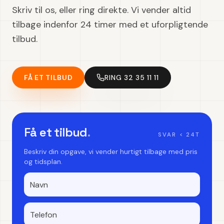
Skriv til os, eller ring direkte. Vi vender altid
tilbage indenfor 24 timer med et uforpligtende
tilbud.
FÅ ET TILBUD
RING 32 35 11 11
Få et tilbud
.
SVAR < 24T
Beskriv din opgave, vi vender hurtigt tilbage med pris
og tidsplan.