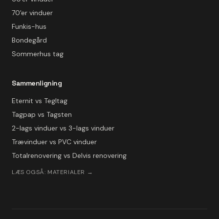
70'er vinduer
Funkis-hus
Bondegård
Sommerhus tag
Sammenligning
Eternit vs Tegltag
Tagpap vs Tagsten
2-lags vinduer vs 3-lags vinduer
Trævinduer vs PVC vinduer
Totalrenovering vs Delvis renovering
LÆS OGSÅ: MATERIALER →