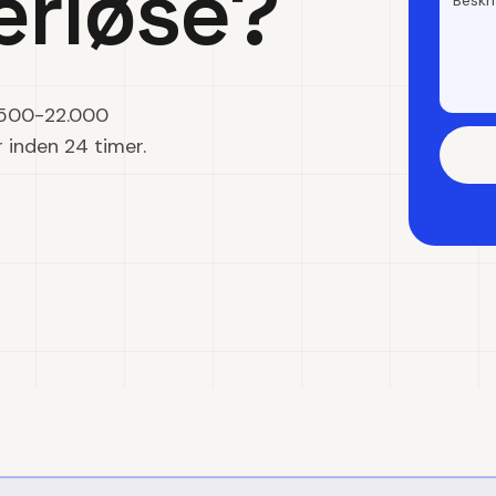
ærløse?
9.500-22.000
r inden 24 timer.