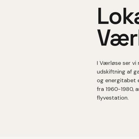
Loka
Vær
I
Værløse
ser vi
udskiftning af g
og energitabet e
fra 1960-1980, a
flyvestation.