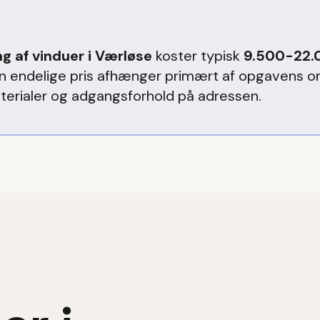
ng af vinduer
i
Værløse
koster typisk
9.500-22.
en endelige pris afhænger primært af opgavens o
terialer og adgangsforhold på adressen.