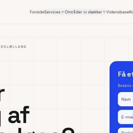
Forside
Services
Områder vi dækker
Vidensbase
K
RDSJÆLLAND
Få e
r
Beskriv
 af