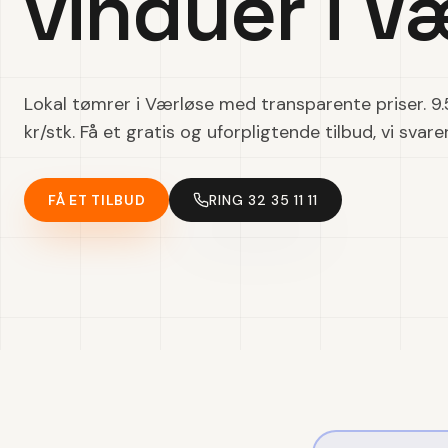
vinduer i V
Lokal tømrer i Værløse med transparente priser. 
kr/stk. Få et gratis og uforpligtende tilbud, vi svare
FÅ ET TILBUD
RING 32 35 11 11