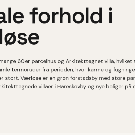
le forhold i
løse
 mange
60'er parcelhus
og Arkitekttegnet villa
, hvilket
amle termoruder fra perioden, hvor karme og fugninge
r stort.
Værløse er en grøn forstadsby med store par
rkitekttegnede villaer i Hareskovby og nye boliger på d