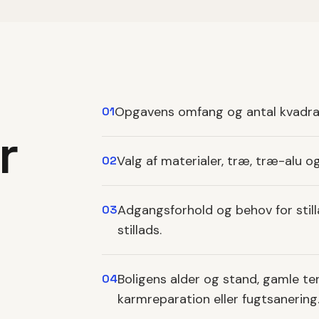
Opgavens omfang og antal kvadratme
01
r
Valg af materialer, træ, træ-alu og 
02
Adgangsforhold og behov for stillads
03
stillads.
Boligens alder og stand, gamle t
04
karmreparation eller fugtsanering