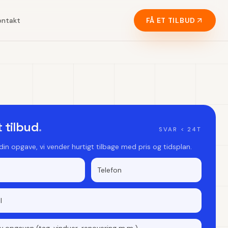
ontakt
FÅ ET TILBUD
t tilbud
.
SVAR < 24T
 din opgave, vi vender hurtigt tilbage med pris og tidsplan.