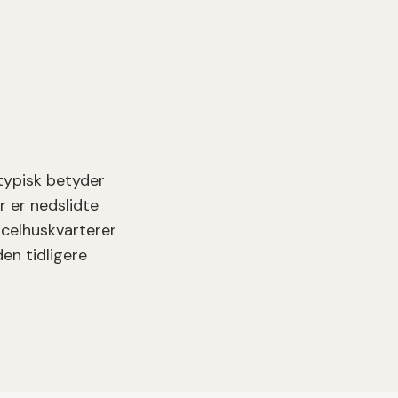
typisk betyder
r er nedslidte
celhuskvarterer
en tidligere