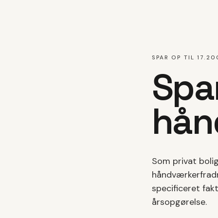
SPAR OP TIL 17.20
Spa
hån
Som privat bolig
håndværkerfradr
specificeret fak
årsopgørelse.